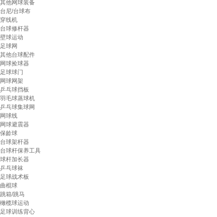
其他网球装备
台尼/台球布
穿线机
台球修杆器
壁球运动
足球网
其他台球配件
网球捡球器
足球球门
网球网架
乒乓球挡板
羽毛球蒸球机
乒乓球集球网
网球线
网球避震器
保龄球
台球架杆器
台球杆保养工具
球杆加长器
乒乓球袜
足球战术板
曲棍球
跳箱/跳马
橄榄球运动
足球训练背心