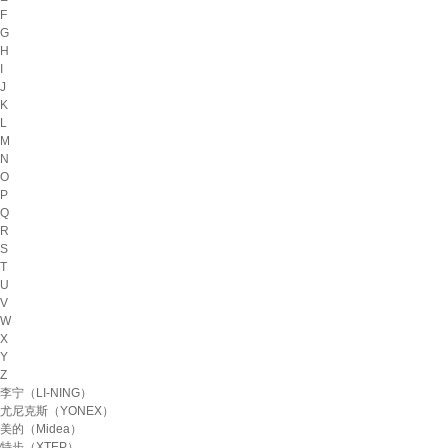
F
G
H
I
J
K
L
M
N
O
P
Q
R
S
T
U
V
W
X
Y
Z
李宁（LI-NING）
尤尼克斯（YONEX）
美的（Midea）
特步（XTEP）