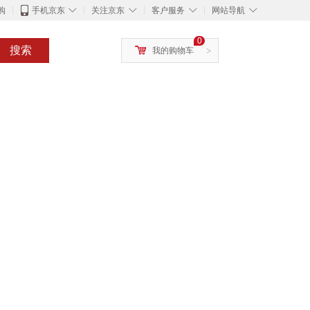
◇
◇
◇
◇
购
手机京东
关注京东
客户服务
网站导航
0
搜索
我的购物车
>