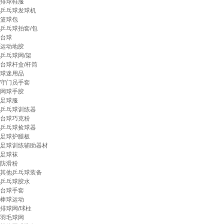
排球鞋服
乒乓球发球机
篮球包
乒乓球拍套/包
台球
运动地胶
乒乓球网/架
台球杆盒/杆筒
球迷用品
守门员手套
网球手胶
足球服
乒乓球训练器
台球巧克粉
乒乓球捡球器
足球护腿板
足球训练辅助器材
足球袜
防滑粉
其他乒乓球装备
乒乓球胶水
台球手套
棒球运动
排球网/球柱
羽毛球网