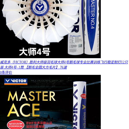
威克多（VICTOR）胜利大师级羽毛球大师4号鹅毛球专业比赛训练飞行稳定耐打12只
装 大师4号- 1筒 【鹅毛全圆大方毛片】 76速
0条评价