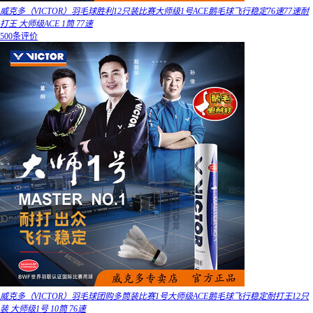
威克多（VICTOR）羽毛球胜利12只装比赛大师级1号ACE鹅毛球飞行稳定76速77速耐
打王 大师级ACE 1筒 77速
500条评价
威克多（VICTOR）羽毛球团购多筒装比赛1号大师级ACE鹅毛球飞行稳定耐打王12只
装 大师级1号 10筒 76速