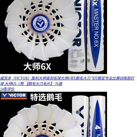
威克多（VICTOR）胜利大师级羽毛球大师6号X鹅毛大刀飞行稳定专业比赛训练耐打
球 大师6X- 1筒 【鹅毛大刀毛片】 76速
24条评价