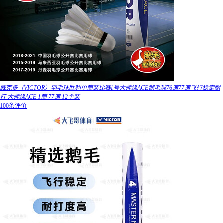
威克多（VICTOR）羽毛球胜利单筒装比赛1号大师级ACE鹅毛球76速77速飞行稳定耐
打 大师级ACE 1筒 77速 12个装
100条评价