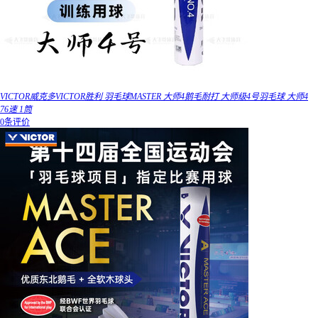
VICTOR威克多VICTOR胜利 羽毛球MASTER 大师4鹅毛耐打 大师级4号羽毛球 大师4
76速 1筒
0条评价