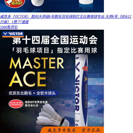
威克多（VICTOR） 胜利大师级6号鹅毛羽毛球耐打王比赛用球专业 大师6号（MS612
只装） 1筒 77速度
1000条评价