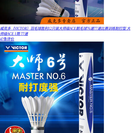
威克多（VICTOR）羽毛球胜利12只装大师级ACE鹅毛球76速77速比赛训练耐打型 大
师级ACE 1筒 77速
47条评价