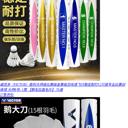
威克多（VICTOR）胜利大师级比赛级金黄级羽毛球飞行稳定耐打12只装专业比赛训
练球 大师8号- 1筒 【鹅毛拉直毛片】 76速
27条评价