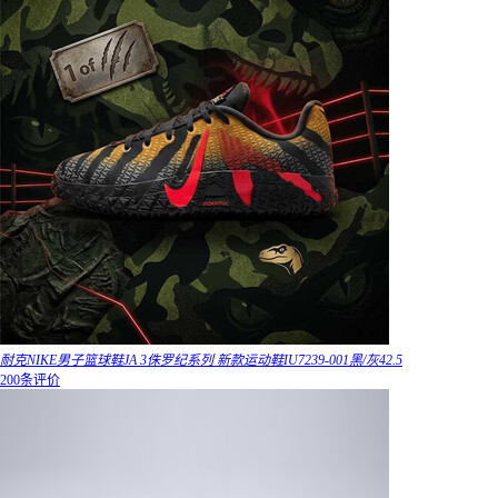
耐克NIKE男子篮球鞋JA 3侏罗纪系列 新款运动鞋IU7239-001黑/灰42.5
200条评价