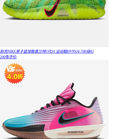
耐克NIKE男子篮球鞋莫兰特3代JA 运动鞋HV9924-700绿43
200条评价