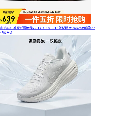
耐克NIKE高级感潮流男G.T. CUT 3 TURBO 篮球鞋HV9919-900粉蓝42.5
47条评价