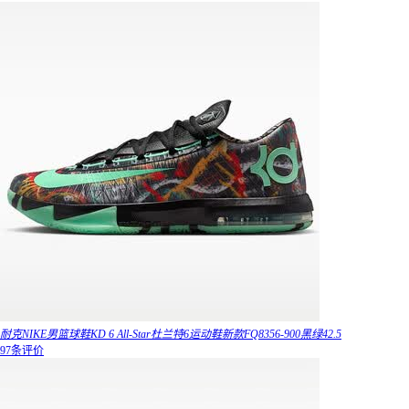
耐克NIKE男篮球鞋KD 6 All-Star杜兰特6运动鞋新款FQ8356-900黑绿42.5
97条评价