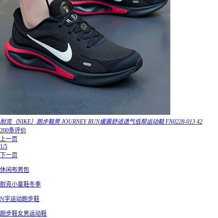
耐克（NIKE）跑步鞋男 JOURNEY RUN缓震舒适透气低帮运动鞋 FN0228-013 42
200条评价
上一页
1/5
下一页
休闲布男包
耐克小童鞋冬季
N字运动跑步鞋
跑步鞋女男运动鞋