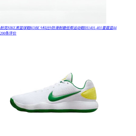
耐克NIKE男篮球鞋KOBE 9科比9防滑耐磨低帮运动鞋IH1401-401雷霆蓝44
200条评价