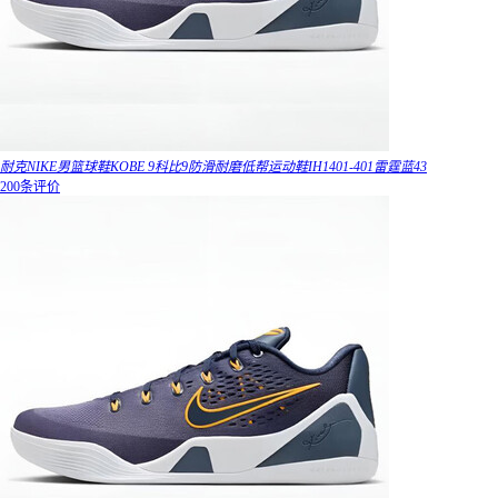
耐克NIKE男篮球鞋KOBE 9科比9防滑耐磨低帮运动鞋IH1401-401雷霆蓝43
200条评价