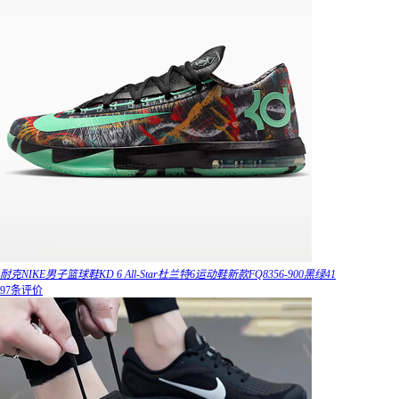
耐克NIKE男子篮球鞋KD 6 All-Star杜兰特6运动鞋新款FQ8356-900黑绿41
97条评价