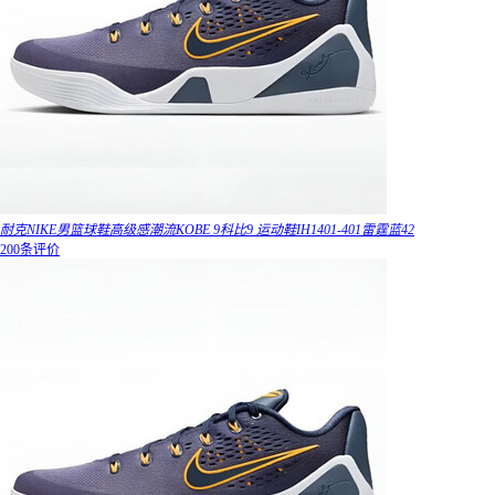
耐克NIKE男篮球鞋高级感潮流KOBE 9科比9 运动鞋IH1401-401雷霆蓝42
200条评价