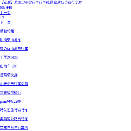
【正版】张家口市自行车行车执照 张家口市自行车牌
0条评价
上一页
1/1
下一页
桶轴轮组
肌肉架山地车
禧の珑山地自行车
千里达k036
山地车 v刹
禧玛诺快拆
小天使自行车促销
坎普极限骑行
giant风标2200
特兰恩旅行自行车
奥韵玛公路自行车
京东自营自行车男