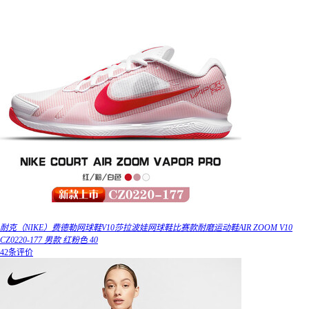
耐克（NIKE）费德勒网球鞋V10莎拉波娃网球鞋比赛款耐磨运动鞋AIR ZOOM V10
CZ0220-177 男款 红粉色 40
42条评价