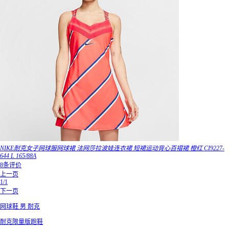
NIKE耐克女子网球服网球裙 法网莎拉波娃连衣裙 短裙运动背心百褶裙 橙红 CI9227-
644 L 165/88A
8条评价
上一页
1/1
下一页
网球鞋 男 耐克
耐克限量版跑鞋