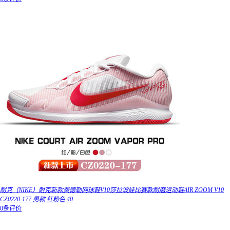
耐克（NIKE）耐克新款费德勒网球鞋V10莎拉波娃比赛款耐磨运动鞋AIR ZOOM V10
CZ0220-177 男款 红粉色 40
0条评价