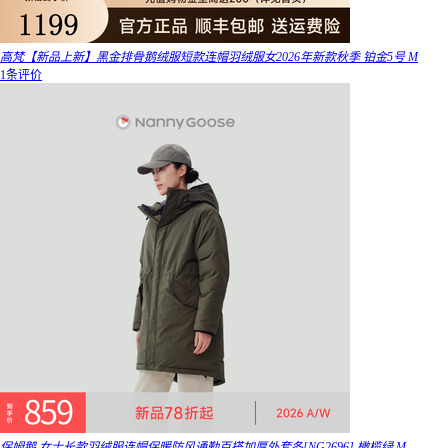
高梵【新品上新】黑金排骨鹅绒服短款连帽羽绒服女2026年新款秋季 铂金5号 M
1条评价
保姆鹅 女士长款羽绒服连帽保暖防风通勤百搭加厚外套冬[NG2696] 橄榄绿 M