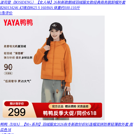
波司登（BOSIDENG）【女人味】26秋新款鹅绒羽绒服女款经典商务脱卸帽外套
B260134246 幻境白8625 S 160/84A 体重约100-110斤
1条评价
鸭鸭（YAYA）【90+系列】羽绒服女2026秋冬新款针织衫连帽双拼防寒轻薄款外套 南
瓜色 M