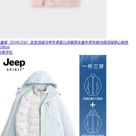
童泰（TONGTAI）宝宝羽绒马甲冬季婴儿衣服男女童外穿坎肩内搭羽绒背心粉色
100cm
0条评价