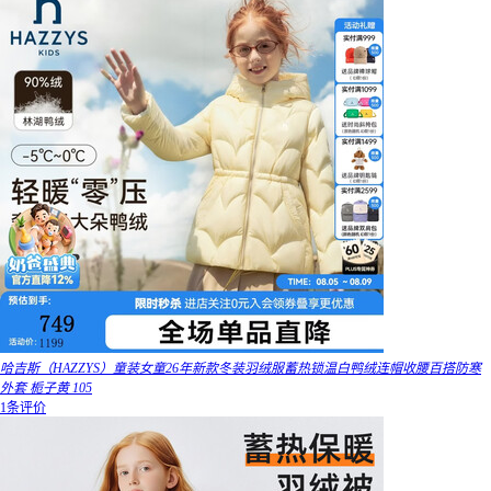
哈吉斯（HAZZYS）童装女童26年新款冬装羽绒服蓄热锁温白鸭绒连帽收腰百搭防寒
外套 栀子黄 105
1条评价