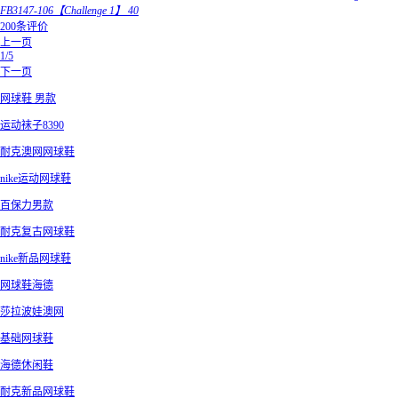
FB3147-106【Challenge 1】 40
200条评价
上一页
1/5
下一页
网球鞋 男款
运动袜子8390
耐克澳网网球鞋
nike运动网球鞋
百保力男款
耐克复古网球鞋
nike新品网球鞋
网球鞋海德
莎拉波娃澳网
基础网球鞋
海德休闲鞋
耐克新品网球鞋