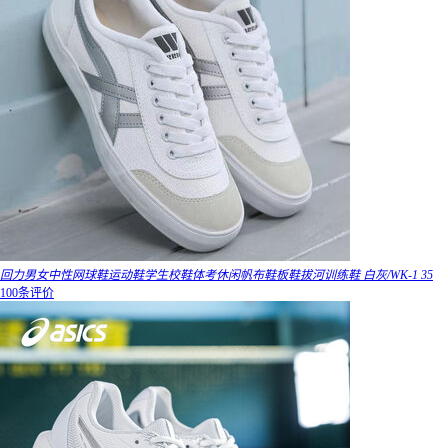
回力男女中性网球鞋运动鞋学生校鞋体考休闲帆布鞋板鞋拔河训练鞋 白灰/WK-1 35
100条评价