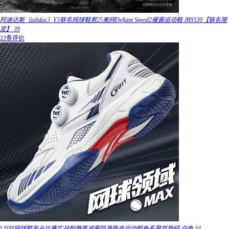
阿迪达斯（adidas）Y3联名网球鞋男25美网Defiant Speed2缓震运动鞋 JR9320【联名限
定】 39
22条评价
LISM网球鞋专业比赛实战耐磨男减震防滑跑步运动鞋免系带双旋纽 白色 34