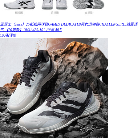
亚瑟士（asics）26新款网球鞋GAME9 DEDICATE8男女运动鞋CHALLENGER15减震透
气 【26男款】1041A489-101 白/黑 40.5
100条评价