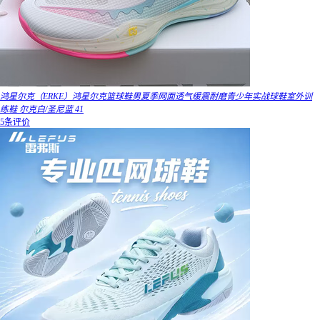
鸿星尔克（ERKE）鸿星尔克篮球鞋男夏季网面透气缓震耐磨青少年实战球鞋室外训
练鞋 尔克白/圣尼蓝 41
5条评价