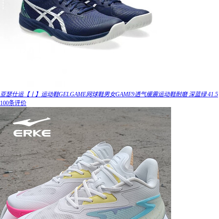
亚瑟仕运【丨】运动鞋GELGAME网球鞋男女GAME9透气缓震运动鞋耐磨 深蓝绿 41.5
100条评价