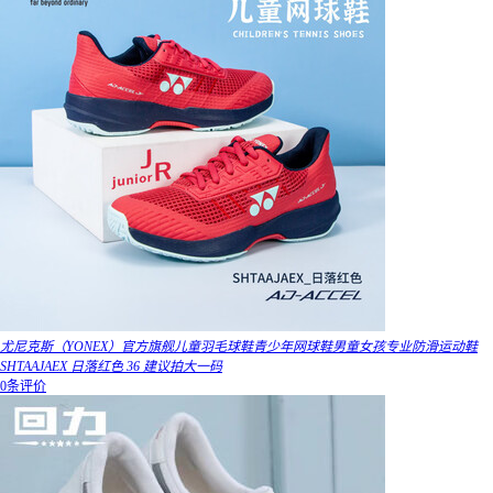
尤尼克斯（YONEX）官方旗舰儿童羽毛球鞋青少年网球鞋男童女孩专业防滑运动鞋
SHTAAJAEX 日落红色 36 建议拍大一码
0条评价