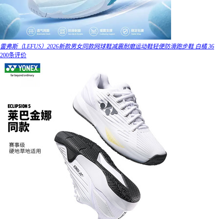
雷弗斯（LEFUS）2026新款男女同款网球鞋减震耐磨运动鞋轻便防滑跑步鞋 白橘 36
200条评价