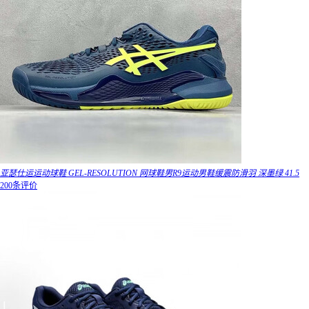
亚瑟仕运运动球鞋 GEL-RESOLUTION 网球鞋男R9运动男鞋缓震防滑羽 深墨绿 41.5
200条评价