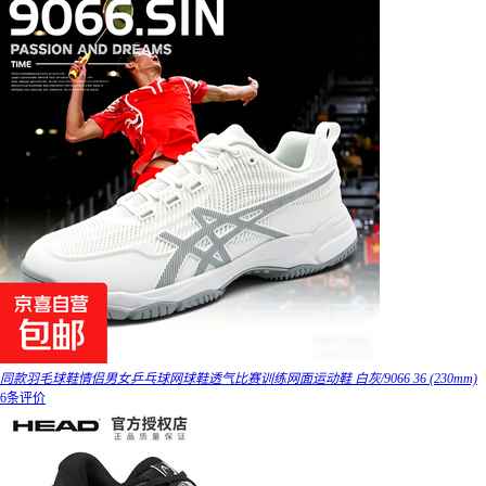
同款羽毛球鞋情侣男女乒乓球网球鞋透气比赛训练网面运动鞋 白灰/9066 36 (230mm)
6条评价