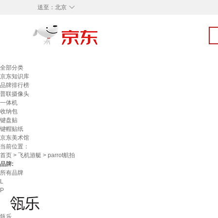
◇
送至：
北京
全部分类
京东知识库
品牌排行榜
普联摄像头
一体机
收纳包
键盘贴
键帽贴纸
京东美术馆
当前位置：
首页
>
飞机游艇
> parrot航拍
品牌:
所有品牌
L
P
瓴乐