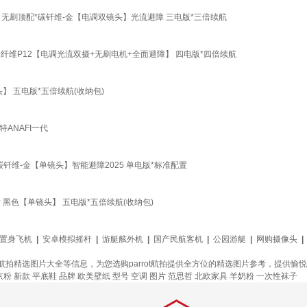
机s6 无刷顶配*碳钎维-金【电调双镜头】光流避障 三电版*三倍续航
8k 碳纤维P12【电调光流双摄+无刷电机+全面避障】 四电版*四倍续航
镜头】 五电版*五倍续航(收纳包)
特ANAFI一代
024碳钎维-金【单镜头】智能避障2025 单电版*标准配置
机儿童 黑色【单镜头】 五电版*五倍续航(收纳包)
置身飞机
|
安卓模拟摇杆
|
游艇舷外机
|
国产民航客机
|
公园游艇
|
网购摄像头
|
rrot航拍精选图片大全等信息，为您选购parrot航拍提供全方位的精选图片参考，提供
京粉
新款
平底鞋
品牌
欧美壁纸
型号
空调
图片
范思哲
北欧家具
羊奶粉
一次性袜子