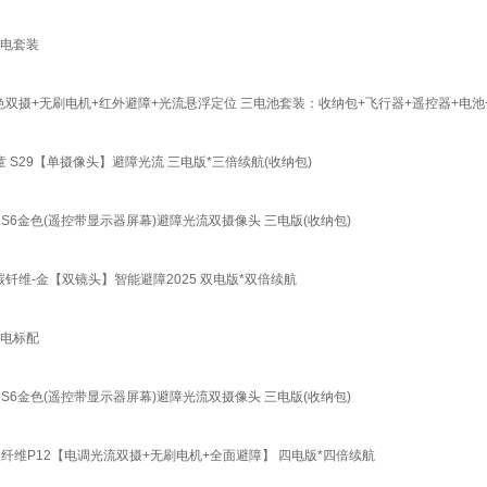
 三电套装
飞机 黑色双摄+无刷电机+红外避障+光流悬浮定位 三电池套装：收纳包+飞行器+遥控器+电池
6儿童 S29【单摄像头】避障光流 三电版*三倍续航(收纳包)
s6 S6金色(遥控带显示器屏幕)避障光流双摄像头 三电版(收纳包)
024碳钎维-金【双镜头】智能避障2025 双电版*双倍续航
 单电标配
s6 S6金色(遥控带显示器屏幕)避障光流双摄像头 三电版(收纳包)
8k 碳纤维P12【电调光流双摄+无刷电机+全面避障】 四电版*四倍续航