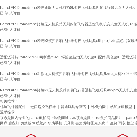
Parrot AR Dronedrone跨境新款无人机航拍8k遥控飞机玩具四轴飞行器儿童无人
已有
0
人评价
Parrot AR Dronedrone跨境无人机航拍无刷四轴飞行器遥控飞机玩具儿童无人机
已有
0
人评价
Parrot AR Dronedrone跨境k3航拍四轴飞行器遥控飞机玩具e99pro儿童 黑色【双
已有
0
人评价
适配派诺特Parrot ANAFI可折叠ANAFI螺旋桨航拍无人机桨叶配件 黑色桨叶 适用派诺
已有
4
人评价
Parrot AR Dronedrone新款无人机航拍四轴飞行器遥控飞机玩具儿童无人机8k 2
已有
0
人评价
Parrot AR Dronedrone跨境k3无人机航拍四轴飞行器遥控飞机玩具e99pro无人
已有
0
人评价
相关推荐：
优迪飞行器配件
|
进口遥控飞行器
|
智途玩具专营店
|
外模拍摄
|
帆船游艇模型
|
温馨提示
京东是国内专业的parrot航拍网上购物商城，本频道提供parrot航拍商品图片，pa
网赚
感应灯
切菜板
木质菜架
华为手机
玩具熊
去角质咖喱
京东房产
生鲜
雨衣
预定