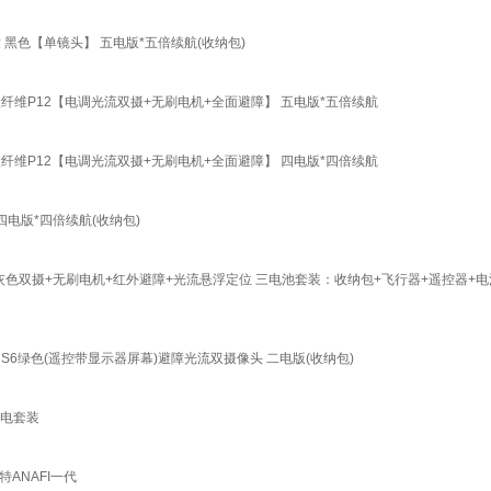
机儿童 黑色【单镜头】 五电版*五倍续航(收纳包)
8k 碳纤维P12【电调光流双摄+无刷电机+全面避障】 五电版*五倍续航
8k 碳纤维P12【电调光流双摄+无刷电机+全面避障】 四电版*四倍续航
】 四电版*四倍续航(收纳包)
飞机 深灰色双摄+无刷电机+红外避障+光流悬浮定位 三电池套装：收纳包+飞行器+遥控器+
s6 S6绿色(遥控带显示器屏幕)避障光流双摄像头 二电版(收纳包)
 双电套装
特ANAFI一代