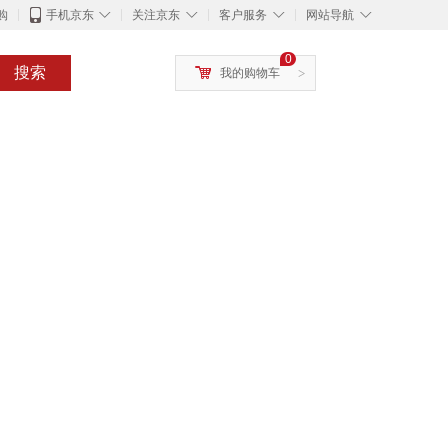
◇
◇
◇
◇
购
手机京东
关注京东
客户服务
网站导航
0
搜索
我的购物车
>