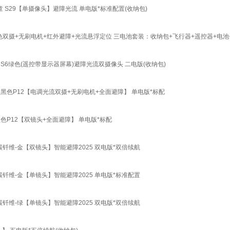
6儿童 S29【单摄像头】避障光流 单电版*标准配置(收纳包)
飞机 黑色双摄+无刷电机+红外避障+光流悬浮定位 三电池套装：收纳包+飞行器+遥控器+电池
s6 S6绿色(遥控带显示器屏幕)避障光流双摄像头 二电版(收纳包)
k 银黑色P12【电调光流双摄+无刷电机+全面避障】 单电版*标配
 黑色P12【双镜头+全面避障】 单电版*标配
024碳钎维-金【双镜头】智能避障2025 双电版*双倍续航
024碳钎维-金【单镜头】智能避障2025 单电版*标准配置
024碳钎维-绿【单镜头】智能避障2025 双电版*双倍续航