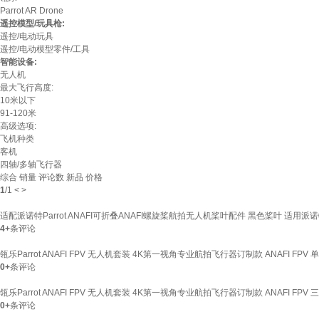
Parrot AR Drone
遥控模型/玩具枪:
遥控/电动玩具
遥控/电动模型零件/工具
智能设备:
无人机
最大飞行高度:
10米以下
91-120米
高级选项:
飞机种类
客机
四轴/多轴飞行器
综合
销量
评论数
新品
价格
1
/
1
<
>
适配派诺特Parrot ANAFI可折叠ANAFI螺旋桨航拍无人机桨叶配件 黑色桨叶 适用派诺
4+
条评论
瓴乐Parrot ANAFI FPV 无人机套装 4K第一视角专业航拍飞行器订制款 ANAFI FPV
0+
条评论
瓴乐Parrot ANAFI FPV 无人机套装 4K第一视角专业航拍飞行器订制款 ANAFI FPV
0+
条评论