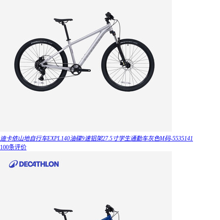
迪卡侬山地自行车EXPL140油碟9速铝架27.5寸学生通勤车灰色M码-5535141
100条评价