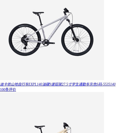
迪卡侬山地自行车EXPL140油碟9速铝架27.5寸学生通勤车灰色S码-5535140
100条评价