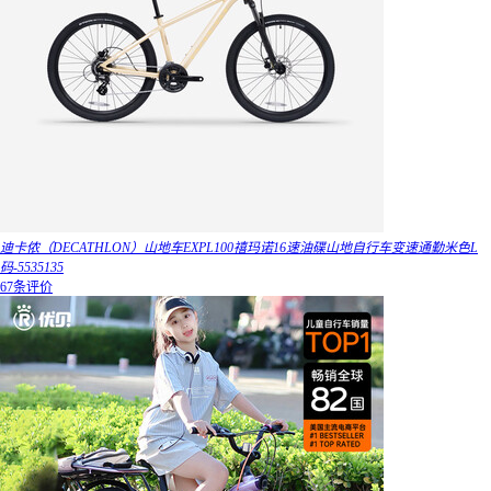
迪卡侬（DECATHLON）山地车EXPL100禧玛诺16速油碟山地自行车变速通勤米色L
码-5535135
67条评价