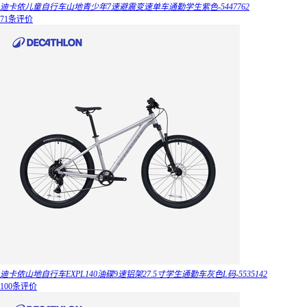
迪卡侬儿童自行车山地青少年7速避震变速单车通勤学生紫色-5447762
71条评价
迪卡侬山地自行车EXPL140油碟9速铝架27.5寸学生通勤车灰色L码-5535142
100条评价