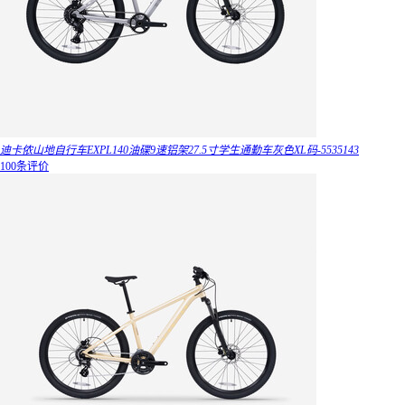
迪卡侬山地自行车EXPL140油碟9速铝架27.5寸学生通勤车灰色XL码-5535143
100条评价