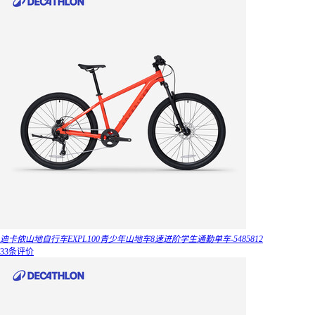
迪卡侬山地自行车EXPL100青少年山地车8速进阶学生通勤单车-5485812
33条评价