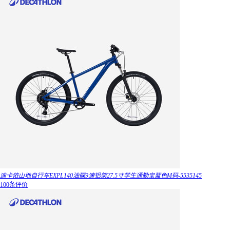
迪卡侬山地自行车EXPL140油碟9速铝架27.5寸学生通勤宝蓝色M码-5535145
100条评价