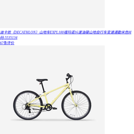
迪卡侬（DECATHLON）山地车EXPL100禧玛诺16速油碟山地自行车变速通勤米色M
码-5535134
67条评价