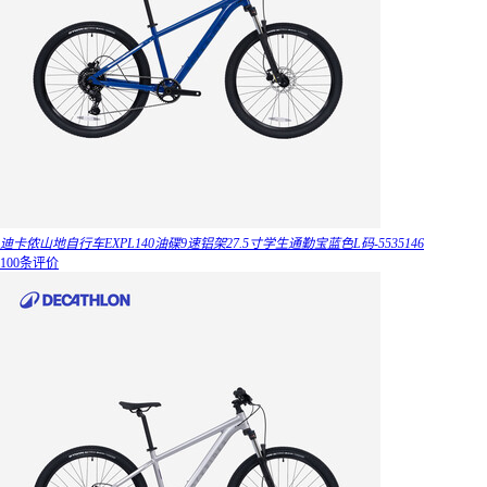
迪卡侬山地自行车EXPL140油碟9速铝架27.5寸学生通勤宝蓝色L码-5535146
100条评价