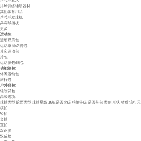
乒乓球胶水
排球训练辅助器材
其他体育用品
乒乓球发球机
乒乓球挡板
更多
运动包:
运动双肩包
运动单肩/斜挎包
其它运动包
拎包
运动腰包/胸包
功能箱包:
休闲运动包
旅行包
户外背包:
轻装背包
高级选项:
球拍类型
胶面类型
球拍星级
底板是否含碳
球拍等级
是否带包
类别
形状
材质
流行元
横拍
竖拍
套拍
直拍
双正胶
双反胶