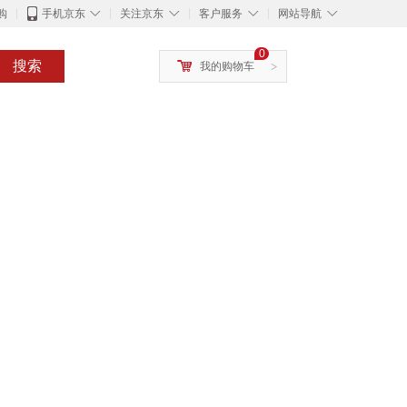
◇
◇
◇
◇
购
手机京东
关注京东
客户服务
网站导航
0
搜索
我的购物车
>