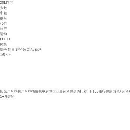
20L以下
大包
中包
抽带
拉链
旅行
运动
LOGO
纯色
综合
销量
评论数
新品
价格
1
/
5
<
>
阳光乒乓球包乒乓球拍揹包单肩包大容量运动包训练比赛 TH100旅行包黑绿色+运动
1+
条评论