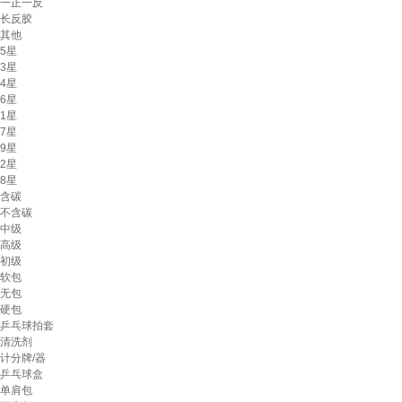
一正一反
长反胶
其他
5星
3星
4星
6星
1星
7星
9星
2星
8星
含碳
不含碳
中级
高级
初级
软包
无包
硬包
乒乓球拍套
清洗剂
计分牌/器
乒乓球盒
单肩包