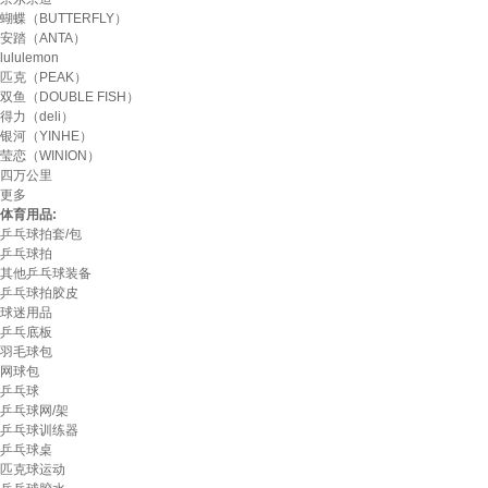
蝴蝶（BUTTERFLY）
安踏（ANTA）
lululemon
匹克（PEAK）
双鱼（DOUBLE FISH）
得力（deli）
银河（YINHE）
莹恋（WINION）
四万公里
更多
体育用品:
乒乓球拍套/包
乒乓球拍
其他乒乓球装备
乒乓球拍胶皮
球迷用品
乒乓底板
羽毛球包
网球包
乒乓球
乒乓球网/架
乒乓球训练器
乒乓球桌
匹克球运动