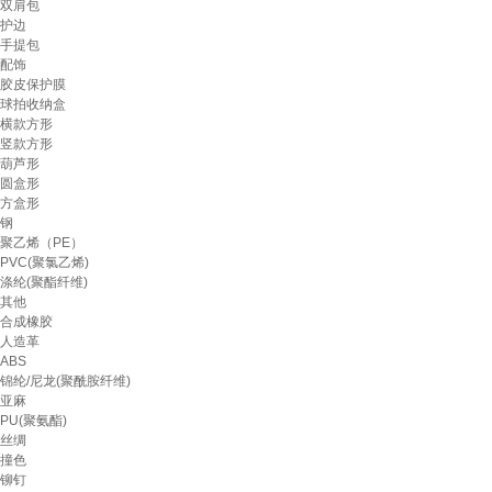
双肩包
护边
手提包
配饰
胶皮保护膜
球拍收纳盒
横款方形
竖款方形
葫芦形
圆盒形
方盒形
钢
聚乙烯（PE）
PVC(聚氯乙烯)
涤纶(聚酯纤维)
其他
合成橡胶
人造革
ABS
锦纶/尼龙(聚酰胺纤维)
亚麻
PU(聚氨酯)
丝绸
撞色
铆钉