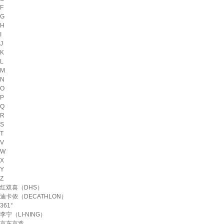
F
G
H
I
J
K
L
M
N
O
P
Q
R
S
T
V
W
X
Y
Z
红双喜（DHS）
迪卡侬（DECATHLON）
361°
李宁（LI-NING）
京东京造