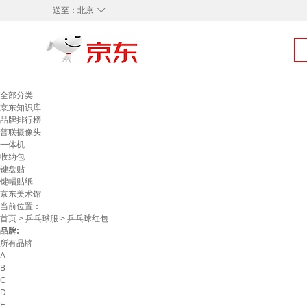
◇
送至：
北京
全部分类
京东知识库
品牌排行榜
普联摄像头
一体机
收纳包
键盘贴
键帽贴纸
京东美术馆
当前位置：
首页
>
乒乓球服
> 乒乓球红包
品牌:
所有品牌
A
B
C
D
E