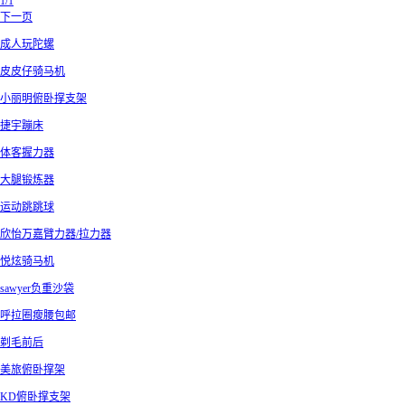
1/1
下一页
成人玩陀螺
皮皮仔骑马机
小丽明俯卧撑支架
捷宇蹦床
体客握力器
大腿锻炼器
运动跳跳球
欣怡万嘉臂力器/拉力器
悦炫骑马机
sawyer负重沙袋
呼拉圈瘦腰包邮
剃毛前后
美旅俯卧撑架
KD俯卧撑支架