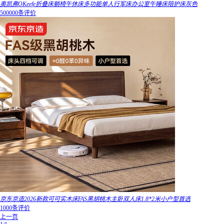
奥凯弗OKeefe折叠床躺椅午休床多功能单人行军床办公室午睡床陪护床灰色
500000条评价
京东京造2026新款可可实木床FAS黑胡桃木主卧双人床1.8*2米小户型首选
1000条评价
上一页