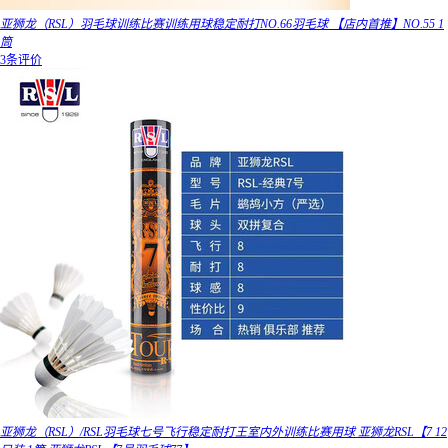
亚狮龙（RSL）羽毛球训练比赛训练用球稳定耐打NO.66羽毛球 【店内首推】NO.55 1
筒
3条评价
亚狮龙（RSL）/RSL羽毛球七号飞行稳定耐打王室内外训练比赛用球 亚狮龙RSL【7 12