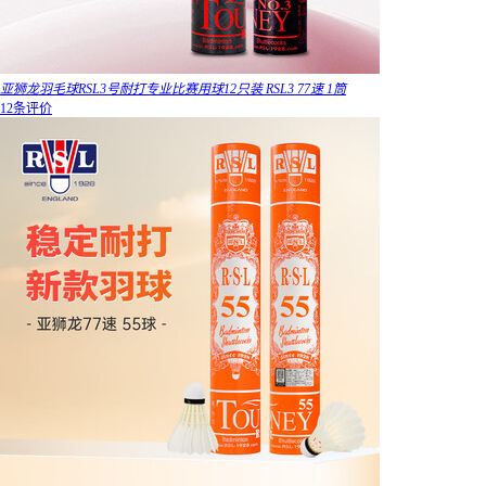
亚狮龙羽毛球RSL3号耐打专业比赛用球12只装 RSL3 77速 1筒
12条评价