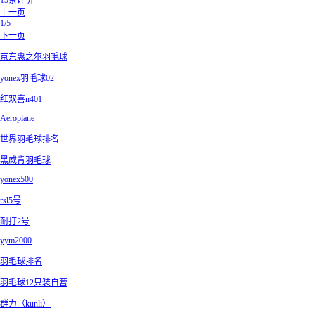
15条评价
上一页
1/5
下一页
京东惠之尔羽毛球
yonex羽毛球02
红双喜n401
Aeroplane
世界羽毛球排名
黑威肯羽毛球
yonex500
rsl5号
耐打2号
yym2000
羽毛球排名
羽毛球12只装自营
群力（kunli）