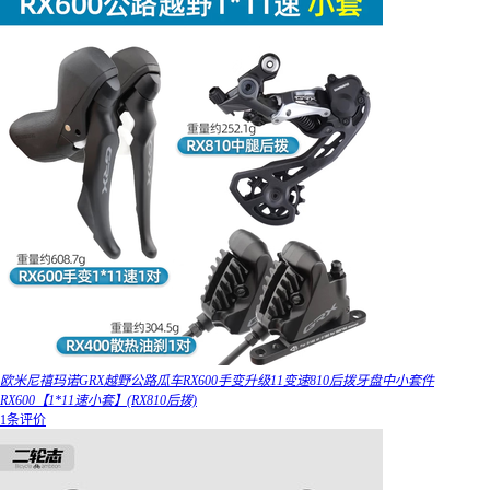
欧米尼禧玛诺GRX越野公路瓜车RX600手变升级11变速810后拨牙盘中小套件
RX600【1*11速小套】(RX810后拨)
1条评价