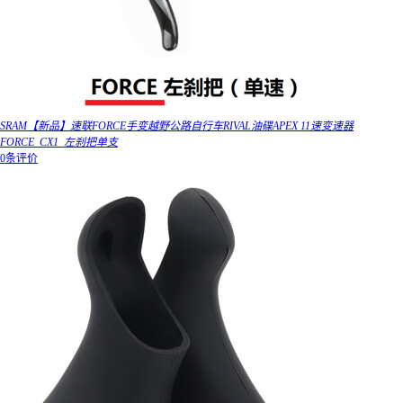
SRAM【新品】速联FORCE手变越野公路自行车RIVAL油碟APEX 11速变速器
FORCE_CX1_左刹把单支
0条评价