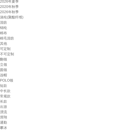
2026年夏季
2020年秋季
2026年秋季
涤纶(聚酯纤维)
混纺
锦纶
棉布
棉毛混纺
其他
可定制
不可定制
翻领
立领
圆领
连帽
POLO领
短款
中长款
常规款
长款
出游
漂流
滑翔
通勤
攀冰