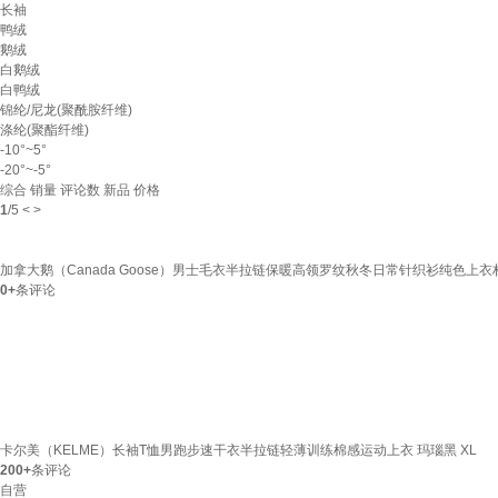
长袖
鸭绒
鹅绒
白鹅绒
白鸭绒
锦纶/尼龙(聚酰胺纤维)
涤纶(聚酯纤维)
-10°~5°
-20°~-5°
综合
销量
评论数
新品
价格
1
/
5
<
>
加拿大鹅（Canada Goose）男士毛衣半拉链保暖高领罗纹秋冬日常针织衫纯色上衣材质
0+
条评论
卡尔美（KELME）长袖T恤男跑步速干衣半拉链轻薄训练棉感运动上衣 玛瑙黑 XL
200+
条评论
自营