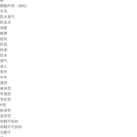
棉
聚酯纤维（涤纶）
羊毛
防水透气
防泼水
保暖
耐磨
超轻
防风
轻便
防水
透气
成人
青年
中年
通用
修身型
常规型
宽松型
H型
标准型
直筒型
有帽可拆卸
有帽不可拆卸
无帽子