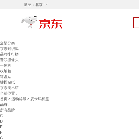
◇
送至：
北京
全部分类
京东知识库
品牌排行榜
普联摄像头
一体机
收纳包
键盘贴
键帽贴纸
京东美术馆
当前位置：
首页
>
运动棉服
> 麦卡玛棉服
品牌:
所有品牌
C
D
E
F
G