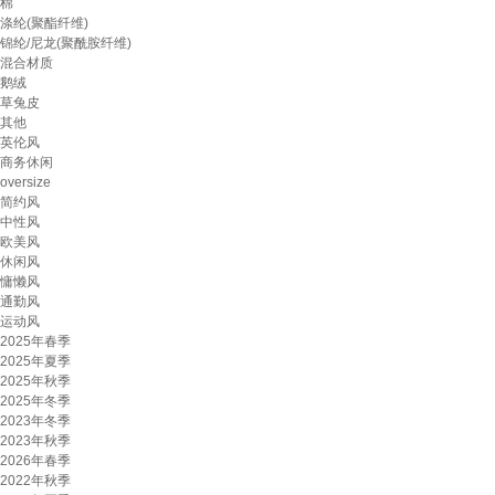
棉
涤纶(聚酯纤维)
锦纶/尼龙(聚酰胺纤维)
混合材质
鹅绒
草兔皮
其他
英伦风
商务休闲
oversize
简约风
中性风
欧美风
休闲风
慵懒风
通勤风
运动风
2025年春季
2025年夏季
2025年秋季
2025年冬季
2023年冬季
2023年秋季
2026年春季
2022年秋季