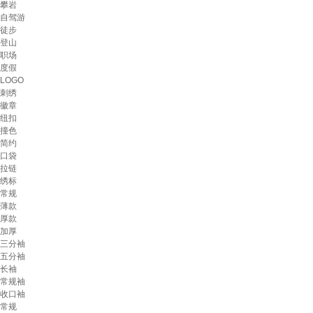
攀岩
自驾游
徒步
登山
职场
度假
LOGO
刺绣
徽章
纽扣
撞色
简约
口袋
拉链
绣标
常规
薄款
厚款
加厚
三分袖
五分袖
长袖
常规袖
收口袖
常规