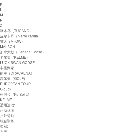
K
L
M
P
Z
啄木鸟（TUCANO）
皮尔卡丹（pierre cardin）
猫人（MiiOW）
MALBON
加拿大鹅（Canada Goose）
卡尔美（KELME）
LUCK SWAN GODSE
丰巢到家
的幸（DRACAENA）
高尔夫（GOLF）
EUROPEAN TOUR
G.duck
柯贝拉（Ke Bella）
KELME
适用运动:
运动休闲
户外运动
综合训练
类别:
上衣