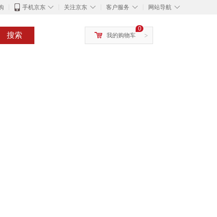
◇
◇
◇
◇
购
手机京东
关注京东
客户服务
网站导航
0
搜索
我的购物车
>