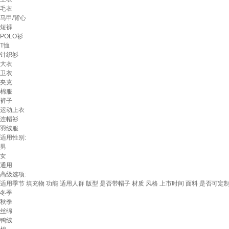
毛衣
马甲/背心
短裤
POLO衫
T恤
针织衫
大衣
卫衣
夹克
棉服
裤子
运动上衣
连帽衫
羽绒服
适用性别:
男
女
通用
高级选项:
适用季节
填充物
功能
适用人群
版型
是否带帽子
材质
风格
上市时间
面料
是否可定
冬季
秋季
丝绵
鸭绒