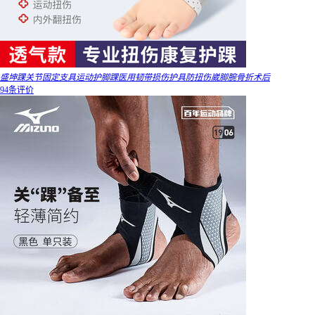
盛坤踝关节固定支具运动护脚踝医用韧带损伤护具防扭伤崴脚腕骨折术后
94条评价