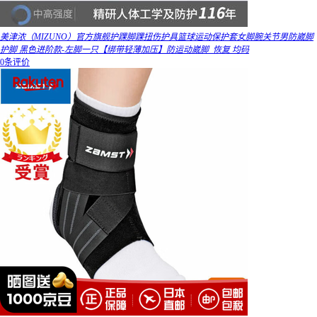
美津浓（MIZUNO）官方旗舰护踝脚踝扭伤护具篮球运动保护套女脚腕关节男防崴脚
护脚 黑色进阶款-左脚一只【绑带轻薄加压】防运动崴脚_恢复 均码
0条评价