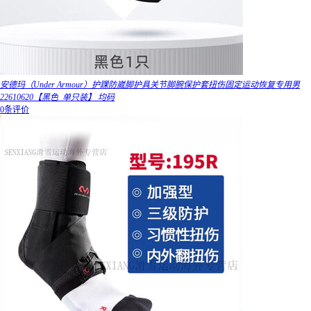
安德玛（Under Armour）护踝防崴脚护具关节脚腕保护套扭伤固定运动恢复专用男
22610620【黑色_单只装】 均码
0条评价