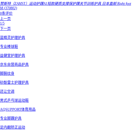
赞斯特（ZAMST）运动护踝A1短款硬质支撑保护踝关节训练护具 日本直邮 Right foot
M (370802)
0条评价
上一页
1/5
下一页
蓝睛灵护理护具
专业棒球鞋
益健堂护理护具
京东自营商品护具
脚腕纹身
砂酚雷士护理护具
还让空调
男式乒乓球运动鞋
AQSUPPORT体育用品
专业脚踝护具
足内翻矫正运动