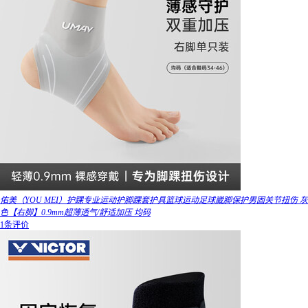
佑美（YOU MEI）护踝专业运动护脚踝套护具篮球运动足球崴脚保护男固关节扭伤 灰
色【右脚】0.9mm超薄透气/舒适加压 均码
1条评价