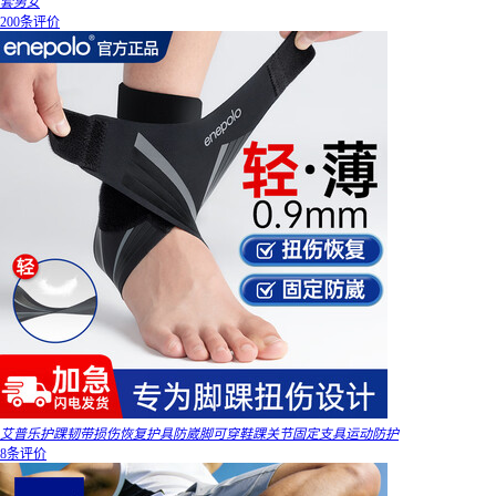
套男女
200条评价
艾普乐护踝韧带损伤恢复护具防崴脚可穿鞋踝关节固定支具运动防护
8条评价