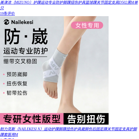
美津浓（MIZUNO）护踝运动专业防护脚踝扭伤护具篮球踝关节固定支具D502黑M单
只
19条评价
耐力克斯（NAILEKESI N）运动护踝脚踝扭伤护具崴脚伤后固定踝关节固定支具护脚
踝套医用M