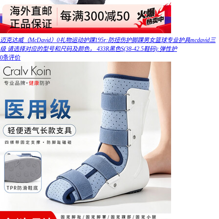
迈克达威（McDavid）0礼物运动护踝195r:防扭伤护脚踝男女篮球专业护具mcdavid三
级 请选择对应的型号和尺码及颜色， 433R黑色S(38-42.5鞋码):弹性护
0条评价