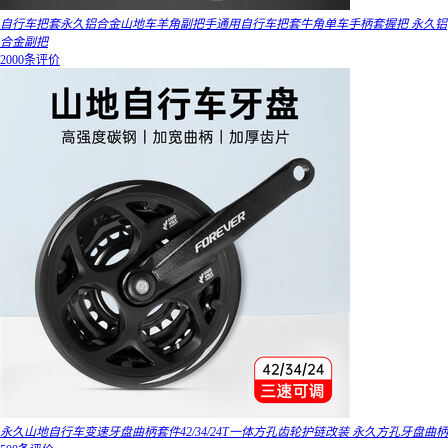
自行车把套永久铝合金山地车羊角副把手通用自行车把套牛角单车手柄套握把 永久铝
合金副把
2000条评价
永久山地自行车变速牙盘曲柄套件42/34/24T一体方孔齿轮护链改装 永久方孔牙盘曲柄