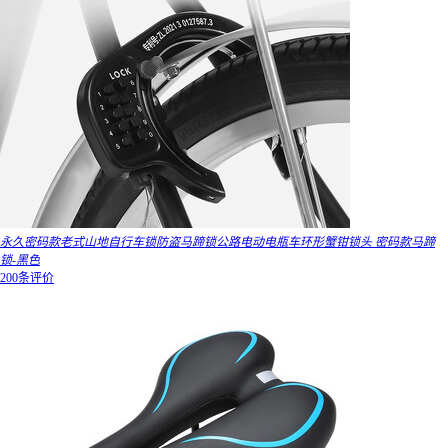
永久密码款老式山地自行车锁防盗马蹄锁公路电动电瓶车环形蟹钳锁头 密码款马蹄
锁-黑色
200条评价