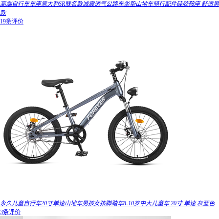
高端自行车车座意大利SR联名款减震透气公路车坐垫山地车骑行配件硅胶鞍座 舒适男
款
19条评价
永久儿童自行车20寸单速山地车男孩女孩脚踏车8-10岁中大儿童车 20寸 单速 灰蓝色
3条评价