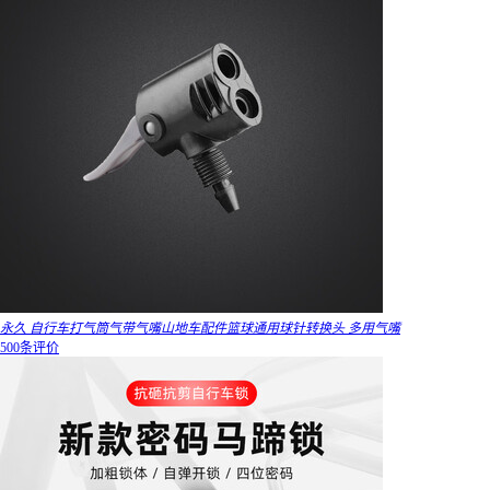
永久 自行车打气筒气带气嘴山地车配件篮球通用球针转换头 多用气嘴
500条评价