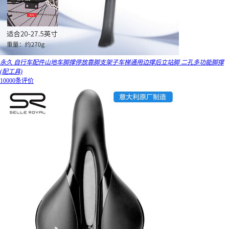
永久 自行车配件山地车脚撑停放靠脚支架子车梯通用边撑后立站脚 二孔多功能脚撑
(配工具)
10000条评价