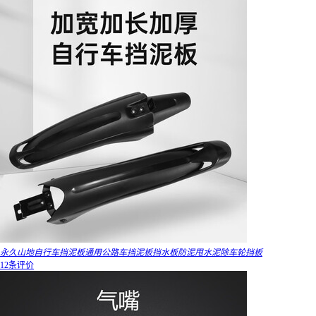
永久山地自行车挡泥板通用公路车挡泥板挡水板防泥甩水泥除车轮挡板
12条评价