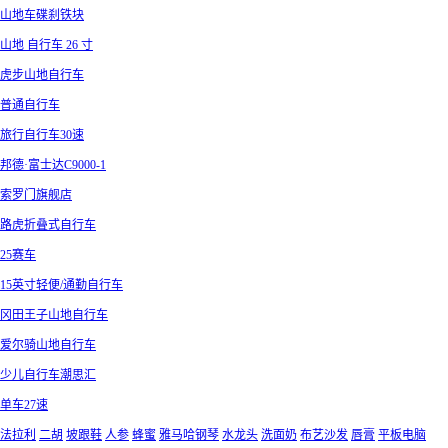
山地车碟刹铁块
山地 自行车 26 寸
虎步山地自行车
普通自行车
旅行自行车30速
邦德·富士达C9000-1
索罗门旗舰店
路虎折叠式自行车
25赛车
15英寸轻便/通勤自行车
冈田王子山地自行车
爱尔骑山地自行车
少儿自行车潮思汇
单车27速
法拉利
二胡
坡跟鞋
人参
蜂蜜
雅马哈钢琴
水龙头
洗面奶
布艺沙发
唇膏
平板电脑