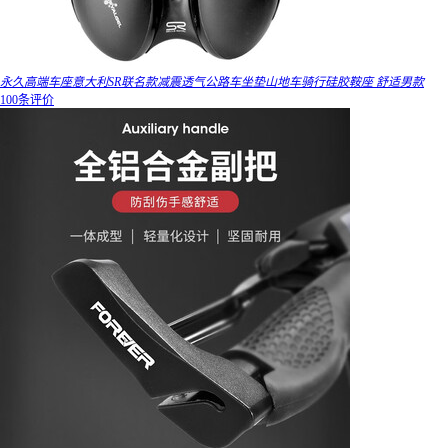
永久高端车座意大利SR联名款减震透气公路车坐垫山地车骑行硅胶鞍座 舒适男款
100条评价