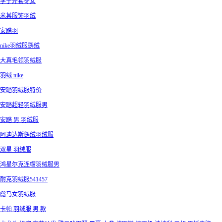
李宁外套冬女
米其服饰羽绒
安踏羽
nike羽绒服鹅绒
大真毛领羽绒服
羽绒 nike
安踏羽绒服特价
安踏超轻羽绒服男
安踏 男 羽绒服
阿迪达斯鹅绒羽绒服
双星 羽绒服
鸿星尔克连帽羽绒服男
耐克羽绒服541457
彪马女羽绒服
卡帕 羽绒服 男 款