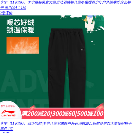
李宁（LI-NING）李宁童装男女大童运动羽绒裤儿童冬保暖青少年户外防寒外穿长裤
子 黑色004-1 130
2条评价
李宁（LI-NING）商场同款|李宁儿童羽绒裤户外运动裤2025新款冬男女大童休闲裤子
黑色 160