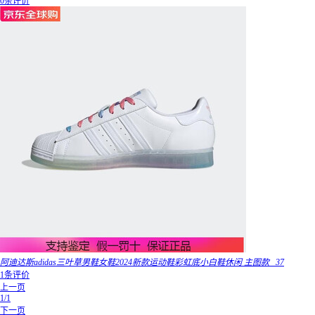
0条评价
阿迪达斯adidas三叶草男鞋女鞋2024新款运动鞋彩虹底小白鞋休闲 主图款_ 37
1条评价
上一页
1/1
下一页