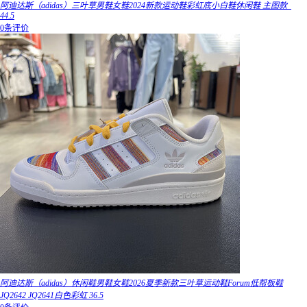
阿迪达斯（adidas）三叶草男鞋女鞋2024新款运动鞋彩虹底小白鞋休闲鞋 主图款_
44.5
0条评价
阿迪达斯（adidas）休闲鞋男鞋女鞋2026夏季新款三叶草运动鞋Forum低帮板鞋
JQ2642 JQ2641白色彩虹 36.5