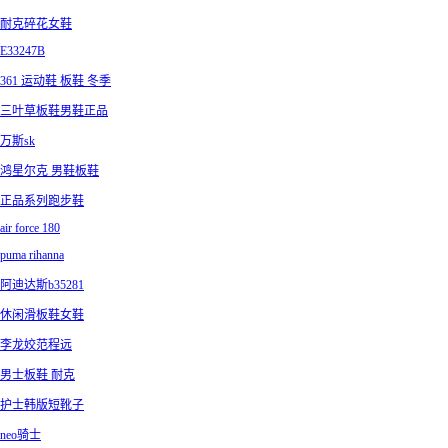
耐克碎花女鞋
E33247B
361 运动鞋 板鞋 冬季
三叶草板鞋男鞋正品
万斯sk
鸿星尔克 男鞋板鞋
正品系列跑步鞋
air force 180
puma rihanna
阿迪达斯b35281
休闲滑板鞋女鞋
李龙姣范程远
男士板鞋 耐克
护士韩版短靴子
neo骑士