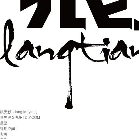
狼天影（langtianying）
世界波 SPORTDIY.COM
鼎歪
适用空间:
玄关