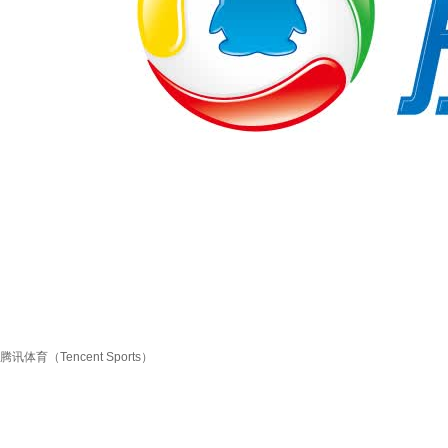
腾讯体育（Tencent Sports）