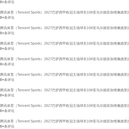
0+
条评论
腾讯体育（Tencent Sports）2627巴萨西甲欧冠主场球衣10#亚马尔德容加维佩德
0+
条评论
腾讯体育（Tencent Sports）2627巴萨西甲欧冠主场球衣10#亚马尔德容加维佩德
0+
条评论
腾讯体育（Tencent Sports）2627巴萨西甲欧冠主场球衣10#亚马尔德容加维佩德
0+
条评论
腾讯体育（Tencent Sports）2627巴萨西甲欧冠主场球衣10#亚马尔德容加维佩德
0+
条评论
腾讯体育（Tencent Sports）2627巴萨西甲欧冠主场球衣10#亚马尔德容加维佩德
0+
条评论
腾讯体育（Tencent Sports）2627巴萨西甲欧冠主场球衣10#亚马尔德容加维佩德
0+
条评论
腾讯体育（Tencent Sports）2627巴萨西甲欧冠主场球衣10#亚马尔德容加维佩德
0+
条评论
腾讯体育（Tencent Sports）2627巴萨西甲欧冠主场球衣10#亚马尔德容加维佩德
0+
条评论