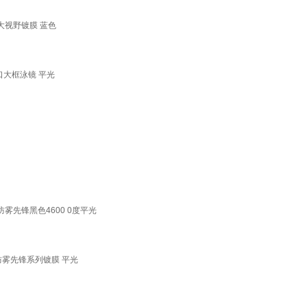
大视野镀膜 蓝色
口大框泳镜 平光
雾先锋黑色4600 0度平光
防雾先锋系列镀膜 平光