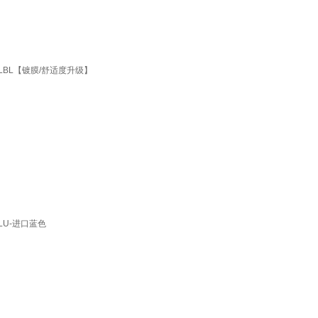
LBL【镀膜/舒适度升级】
LU-进口蓝色