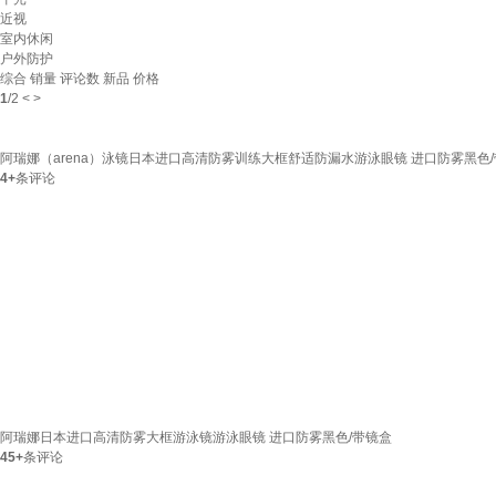
近视
室内休闲
户外防护
综合
销量
评论数
新品
价格
1
/
2
<
>
阿瑞娜（arena）泳镜日本进口高清防雾训练大框舒适防漏水游泳眼镜 进口防雾黑色
4+
条评论
阿瑞娜日本进口高清防雾大框游泳镜游泳眼镜 进口防雾黑色/带镜盒
45+
条评论