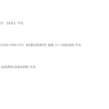
】 【店长】 平光
0-3300-LVCL【防雾先锋系列】镀膜 入门+训练/送防 平光
-金色/黑色 徐嘉余同款 平光