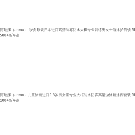
阿瑞娜（arena） 泳镜 原装日本进口高清防雾防水大框专业训练男女士游泳护目镜 B
500+
条评论
阿瑞娜（arena）儿童泳镜进口2-8岁男女童专业大框防水防雾高清游泳镜泳帽套装 B
100+
条评论