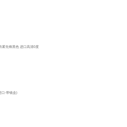
防雾先锋黑色 进口高清0度
进口-带镜盒)