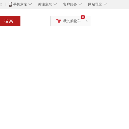
◇
◇
◇
◇
购
手机京东
关注京东
客户服务
网站导航
0
搜索
我的购物车
>