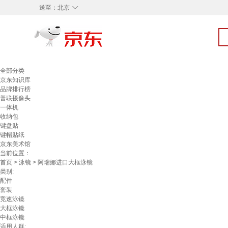
◇
送至：
北京
全部分类
京东知识库
品牌排行榜
普联摄像头
一体机
收纳包
键盘贴
键帽贴纸
京东美术馆
当前位置：
首页
>
泳镜
> 阿瑞娜进口大框泳镜
类别:
配件
套装
竞速泳镜
大框泳镜
中框泳镜
适用人群: