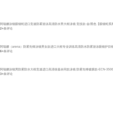
阿瑞娜泳镜眼镜蛇进口竞速防雾游泳高清防水男大框泳镜 竞技款-金/黑色【眼镜蛇系列
2+
条评论
阿瑞娜（arena）防雾先锋泳镜男女款进口大框专业训练高清防水防雾游泳眼镜护目镜 330
6+
条评论
阿瑞娜泳镜男防雾防水大框竞速进口高清徐嘉余同款泳镜 防雾先锋镀膜款-ECN-3500
3+
条评论