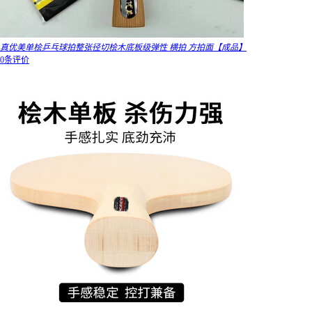
真优美单桧乒乓球拍整张径切桧木底板级弹性 横拍 方拍面【成品】
0条评价