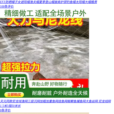
EFZ防晒帽子女遮阳帽渔夫帽夏季登山帽披肩护颈钓鱼帽太阳帽大帽檐男
100条评价
天元同款尼龙线渔网三层沉网加粗加重鱼网挂鱼网鲢鲫鱼捕鱼网大鱼丝网 尼龙线网
1.5米3指50米长
0条评价