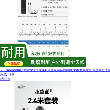
天元鱼钩金袖钩子线双钩海夕钩成品伊豆钩伊势尼钩绑好钓鱼鱼具用品 伊豆有刺【30
付装】 9号
0条评价