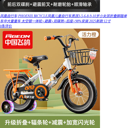
凤凰自行车;PHOENIX BICYCLE凤凰儿童自行车男孩3-5-6-8-9-10岁小女孩折叠脚踏单
车中大童童车 太空银一体轮+避震+双碟煞+后座+98%安装 2025新款 12寸
0条评价