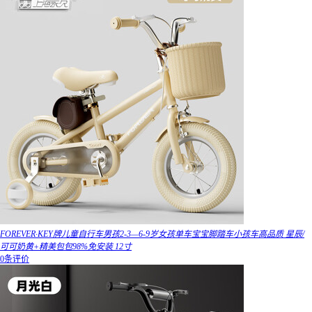
FOREVER·KEY牌儿童自行车男孩2-3—6-9岁女孩单车宝宝脚踏车小孩车高品质 星辰/
可可奶黄+精美包包98%免安装 12寸
0条评价