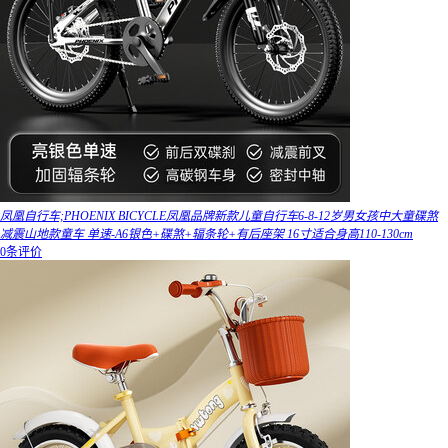
凤凰自行车;PHOENIX BICYCLE凤凰品牌新款儿童自行车6-8-12岁男女孩中大童碟煞
减震山地款童车 单速-A6银色+碟煞+辐条轮+有后座架 16寸适合身高110-130cm
0条评价