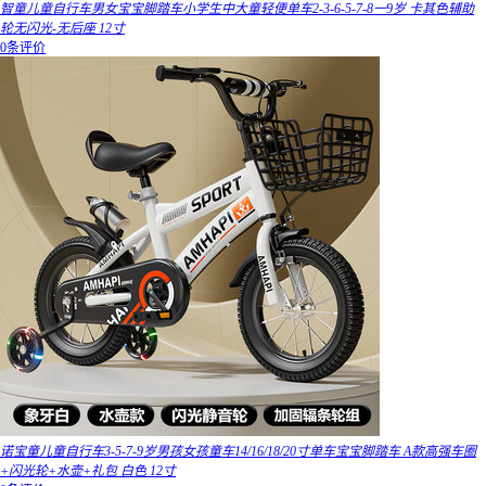
智童儿童自行车男女宝宝脚踏车小学生中大童轻便单车2-3-6-5-7-8一9岁 卡其色辅助
轮无闪光-无后座 12寸
0条评价
诺宝童儿童自行车3-5-7-9岁男孩女孩童车14/16/18/20寸单车宝宝脚踏车 A款高强车圈
+闪光轮+水壶+礼包 白色 12寸