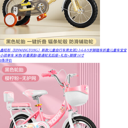
鑫旺彤（XINWANGTONG）新款儿童自行车男女孩2-3-6-8-9岁脚踏车折叠儿童车宝宝
小孩单车 米色(折叠黑胎)普通轮无后座+礼包+脚撑 14寸
0条评价