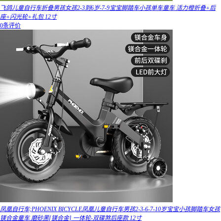
飞鸽儿童自行车折叠男孩女孩2-3到6岁-7-9宝宝脚踏车小孩单车童车 活力橙折叠+后
座+闪光轮+礼包 12寸
0条评价
凤凰自行车;PHOENIX BICYCLE凤凰儿童自行车男孩2-3-6-7-10岁宝宝小孩脚踏车女孩
镁合金童车 磨砂黑[镁合金] 一体轮-双碟煞后座款 12寸