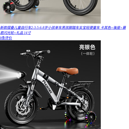
新款摺叠儿童自行车2-3-5-6-8岁小孩单车男孩脚踏车女宝轻便童车 卡其色+後座+暴
君闪光轮+礼品 14寸
0条评价