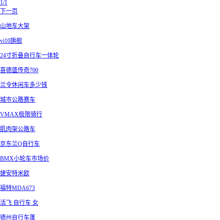
1/1
下一页
山地车大架
vi10旗舰
24寸折叠自行车一体轮
喜德盛传奇700
兰令休闲车多少钱
城市公路赛车
VMAX极限骑行
肌肉架公路车
京东兰Q自行车
BMX小轮车市场价
捷安特米欧
福特MDA673
活飞 自行车 女
德州自行车蓬