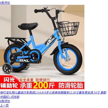
0条评价
哈叮龙礼物儿童自行车男孩2-3-6-8-9岁小孩单车脚踏车12-18寸童车男女孩 14寸 普配
中国红+闪光轮
0条评价
上一页