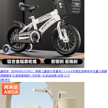
鑫旺彤（XINWANGTONG）新款儿童自行车童车2-3-5-6-8岁男女孩单车中大童小孩碟
煞脚踏车 85装标配钳刹+闪光轮+礼包运动款 白色 12寸
0条评价