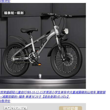
0条评价
悦常盛超轻儿童自行车8-10-12-15岁男孩小学生单车中大童减震碟刹山地车 雅致银
+减震双碟刹+辐条 单速 M 24寸【适合身高145-165c】
0条评价