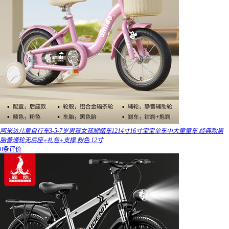
阿米达儿童自行车3-5-7岁男孩女孩脚踏车1214寸16寸宝宝单车中大童童车 经典款黑
胎普通轮无后座+礼包+支撑 粉色 12寸
0条评价