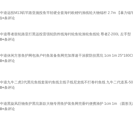
中逵远投M13矶竿路亚抛投鱼竿轻硬全套海钓欧鲤钓渔线轮大物锚杆 2.7m 【暴力锚竿M
1+
条评论
中逵尊者鼓轮路亚打黑远投雷强轮防炸线海钓轮鱼轮渔轮鱼线轮 尊者Z-200L 左手型
0+
条评论
中逵休闲方形鱼护网包渔户钓鱼装备鱼网兜加厚速干涂胶防挂黑坑 1cm 1m 25*180C
0+
条评论
中逵九牛二虎2代黑坑鱼线套装钓鱼线主线子线尼龙线不打卷钓鱼线 九牛二代道系-50米
0+
条评论
中逵黑旋风巨物鱼护黑坑新款大物专用鱼护装鱼网兜垂钓便携渔护 1cm 1m （圆形
0+
条评论