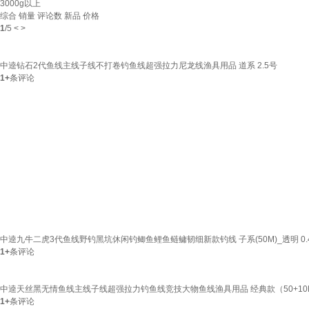
3000g以上
综合
销量
评论数
新品
价格
1
/
5
<
>
中逵钻石2代鱼线主线子线不打卷钓鱼线超强拉力尼龙线渔具用品 道系 2.5号
1+
条评论
中逵九牛二虎3代鱼线野钓黑坑休闲钓鲫鱼鲤鱼鲢鳙韧细新款钓线 子系(50M)_透明 0.
1+
条评论
中逵天丝黑无情鱼线主线子线超强拉力钓鱼线竞技大物鱼线渔具用品 经典款（50+10M
1+
条评论