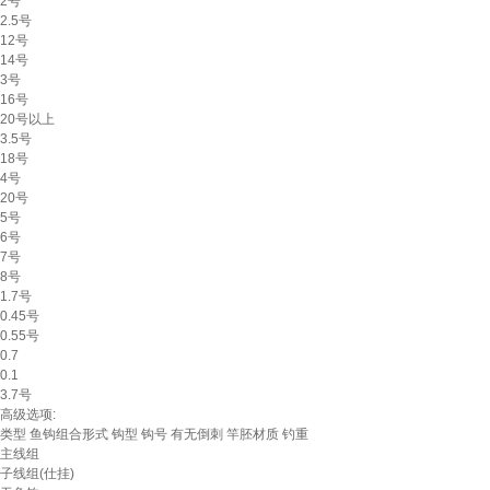
2号
2.5号
12号
14号
3号
16号
20号以上
3.5号
18号
4号
20号
5号
6号
7号
8号
1.7号
0.45号
0.55号
0.7
0.1
3.7号
高级选项:
类型
鱼钩组合形式
钩型
钩号
有无倒刺
竿胚材质
钓重
主线组
子线组(仕挂)