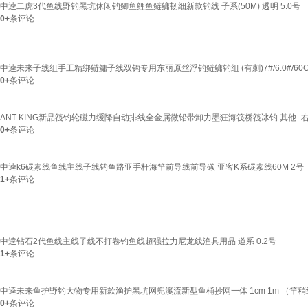
中逵二虎3代鱼线野钓黑坑休闲钓鲫鱼鲤鱼鲢鳙韧细新款钓线 子系(50M) 透明 5.0号
0+
条评论
中逵未来子线组手工精绑鲢鳙子线双钩专用东丽原丝浮钓鲢鳙钓组 (有刺)7#/6.0#/60C
0+
条评论
ANT KING新品筏钓轮磁力缓降自动排线全金属微铅带卸力墨狂海筏桥筏冰钓 其他_
0+
条评论
中逵k6碳素线鱼线主线子线钓鱼路亚手杆海竿前导线前导碳 亚客K系碳素线60M 2号
1+
条评论
中逵钻石2代鱼线主线子线不打卷钓鱼线超强拉力尼龙线渔具用品 道系 0.2号
1+
条评论
中逵未来鱼护野钓大物专用新款渔护黑坑网兜溪流新型鱼桶抄网一体 1cm 1m （竿
0+
条评论