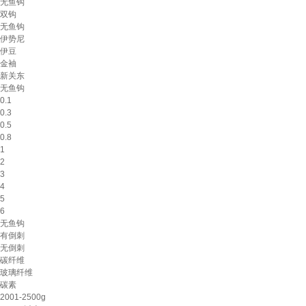
无鱼钩
双钩
无鱼钩
伊势尼
伊豆
金袖
新关东
无鱼钩
0.1
0.3
0.5
0.8
1
2
3
4
5
6
无鱼钩
有倒刺
无倒刺
碳纤维
玻璃纤维
碳素
2001-2500g