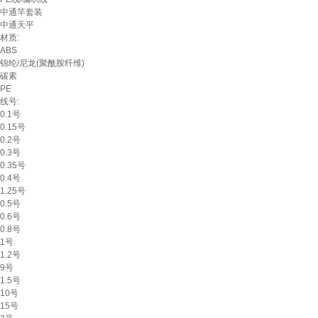
中通竿套装
中通天平
材质:
ABS
锦纶/尼龙(聚酰胺纤维)
碳素
PE
线号:
0.1号
0.15号
0.2号
0.3号
0.35号
0.4号
1.25号
0.5号
0.6号
0.8号
1号
1.2号
9号
1.5号
10号
15号