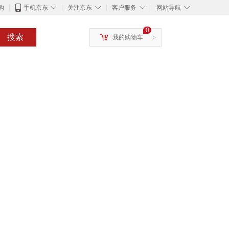
◇
◇
◇
◇
购
手机京东
关注京东
客户服务
网站导航
0
搜索
我的购物车
>