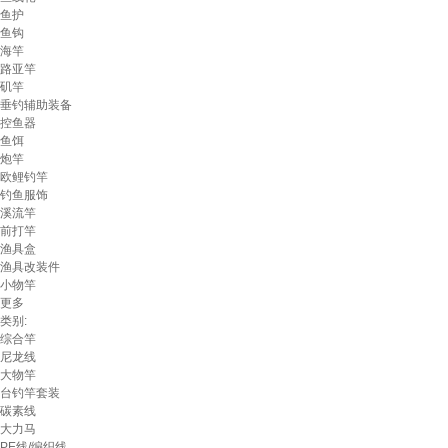
鱼护
鱼钩
海竿
路亚竿
矶竿
垂钓辅助装备
控鱼器
鱼饵
炮竿
欧鲤钓竿
钓鱼服饰
溪流竿
前打竿
渔具盒
渔具改装件
小物竿
更多
类别:
综合竿
尼龙线
大物竿
台钓竿套装
碳素线
大力马
PE线/编织线