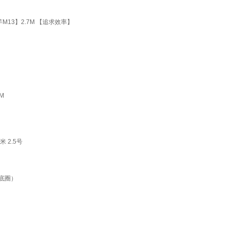
13】2.7M 【追求效率】
M
 2.5号
无底圈）