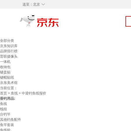
◇
送至：
北京
全部分类
京东知识库
品牌排行榜
普联摄像头
一体机
收纳包
键盘贴
键帽贴纸
京东美术馆
当前位置：
首页
>
鱼线
> 中逵钓鱼线报价
垂钓用品:
鱼线
线组
台钓竿
其他钓鱼配件
鱼竿套装
鱼线轮