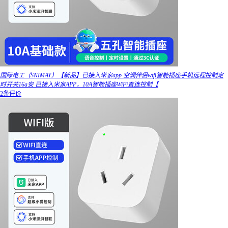
国际电工（SNIMAY）【新品】已接入米家app 空调伴侣wifi智能插座手机远程控制定
时开关16a安 已接入米家APP，10A智能插座WiFi直连控制【
2条评价