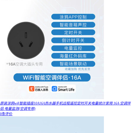
原装涂鸦wifi智能插座10A16A热水器手机远程遥控定时开关电量统计家用 16A·空调伴
侣·电量监测(空调专用)
0条评价