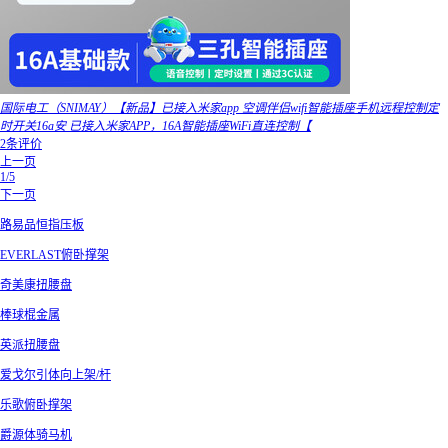
国际电工（SNIMAY）【新品】已接入米家app 空调伴侣wifi智能插座手机远程控制定
时开关16a安 已接入米家APP，16A智能插座WiFi直连控制【
2条评价
上一页
1/5
下一页
路易品恒指压板
EVERLAST俯卧撑架
奇美康扭腰盘
棒球棍金属
英派扭腰盘
爱戈尔引体向上架/杆
乐歌俯卧撑架
爵源体骑马机