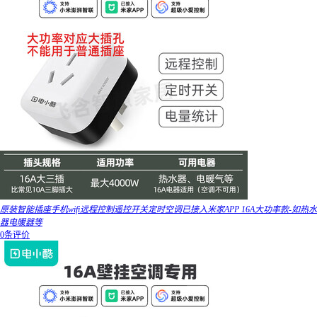
原装智能插座手机wifi远程控制遥控开关定时空调已接入米家APP 16A大功率款-如热水
器电暖器等
0条评价