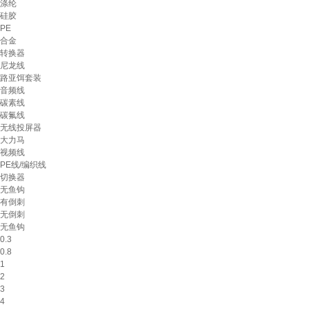
涤纶
硅胶
PE
合金
转换器
尼龙线
路亚饵套装
音频线
碳素线
碳氟线
无线投屏器
大力马
视频线
PE线/编织线
切换器
无鱼钩
有倒刺
无倒刺
无鱼钩
0.3
0.8
1
2
3
4