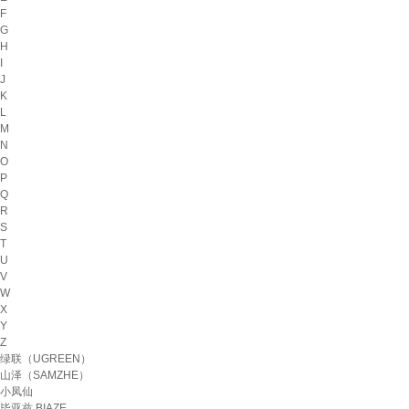
F
G
H
I
J
K
L
M
N
O
P
Q
R
S
T
U
V
W
X
Y
Z
绿联（UGREEN）
山泽（SAMZHE）
小凤仙
毕亚兹 BIAZE