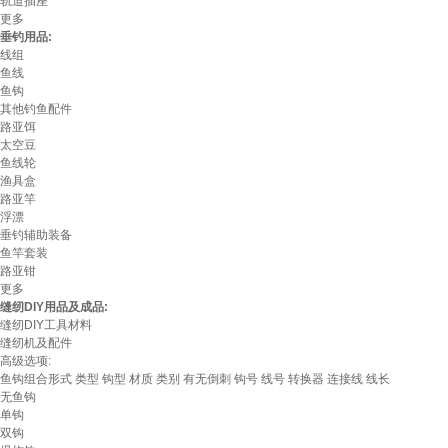
轨道插座
更多
垂钓用品:
线组
鱼线
鱼钩
其他钓鱼配件
路亚饵
太空豆
鱼线轮
渔具盒
路亚竿
浮漂
垂钓辅助装备
鱼竿套装
路亚钳
更多
缝纫DIY用品及成品:
缝纫DIY工具材料
缝纫机及配件
高级选项:
鱼钩组合形式
类型
钩型
材质
类别
有无倒刺
钩号
线号
转换器
连接线
线长
无鱼钩
单钩
双钩