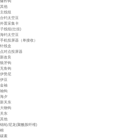
爆炸钩
其他
主线组
台钓太空豆
外置采集卡
子线组(仕挂)
海钓太空豆
手机投屏器（单接收）
针线盒
点对点投屏器
新改良
狼牙钩
无鱼钩
伊势尼
伊豆
金袖
袖钩
海夕
新关东
大物钩
关东
其他
锦纶/尼龙(聚酰胺纤维)
棉
碳素