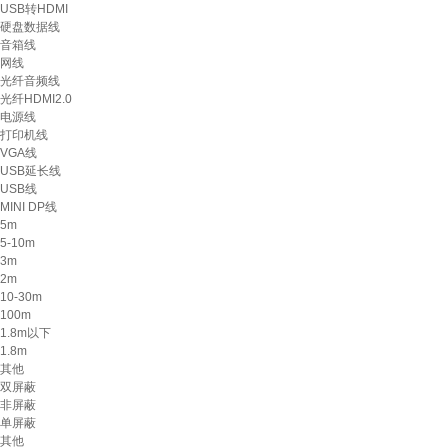
USB转HDMI
硬盘数据线
音箱线
网线
光纤音频线
光纤HDMI2.0
电源线
打印机线
VGA线
USB延长线
USB线
MINI DP线
5m
5-10m
3m
2m
10-30m
100m
1.8m以下
1.8m
其他
双屏蔽
非屏蔽
单屏蔽
其他