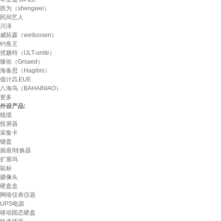
胜为（shengwei）
民间艺人
川泽
威拓森（weituosen）
钓鱼王
优籁特（ULT-unite）
臻佑（Grsaed）
海备思（Hagibis）
值计ZLEUE
八海鸟（BAHAINIAO）
更多
外设产品:
线缆
投屏器
采集卡
键盘
插座/转换器
扩展坞
鼠标
摄像头
硬盘盒
网络仪表仪器
UPS电源
移动固态硬盘