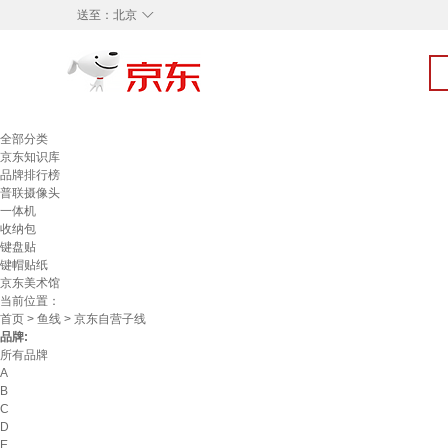
◇
送至：
北京
全部分类
京东知识库
品牌排行榜
普联摄像头
一体机
收纳包
键盘贴
键帽贴纸
京东美术馆
当前位置：
首页
>
鱼线
> 京东自营子线
品牌:
所有品牌
A
B
C
D
E