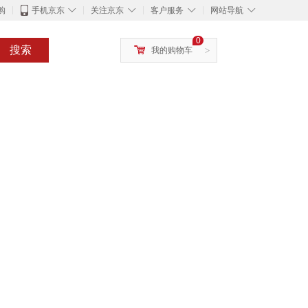
◇
◇
◇
◇
购
手机京东
关注京东
客户服务
网站导航
0
搜索
我的购物车
>