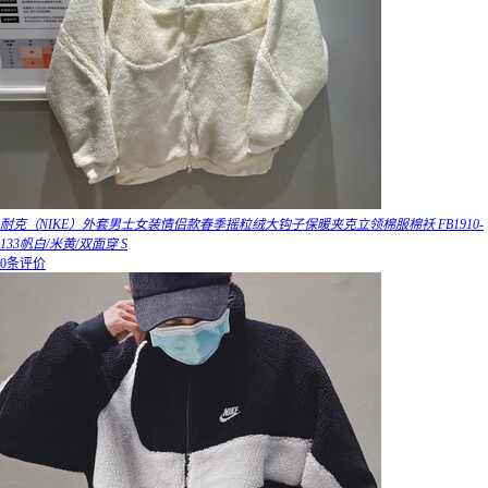
耐克（NIKE）外套男士女装情侣款春季摇粒绒大钩子保暖夹克立领棉服棉袄 FB1910-
133帆白/米黄/双面穿 S
0条评价