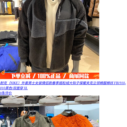
耐克（NIKE）外套男士女装情侣款春季摇粒绒大钩子保暖夹克立领棉服棉袄 FB1910-
010黑色/双面穿 XL
0条评价