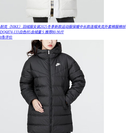
耐克（NIKE）羽绒服女装2025冬季新款运动服保暖中长款连帽夹克外套棉服棉袄
DQ6874-133白色/85含绒量 S 推荐80-90斤
0条评价