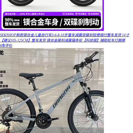
SEKNHOP新款镁合金儿童自行车3-6-8-10岁童车减震双碟刹轻便骑行整车发货 14寸
【建议105-125CM】整车发货 镁合金碟刹减震辐条轮【科技银】辅助轮车灯脚撑
8条评价