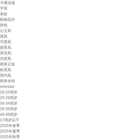
卡通动漫
字母
条纹
植物花卉
拼色
公主风
港风
可爱风
甜美风
英伦风
百搭风
商务正装
欧美风
简约风
商务休闲
oversize
18-24周岁
25-29周岁
30-34周岁
35-39周岁
40-49周岁
17周岁以下
2025年春季
2025年夏季
2025年秋季