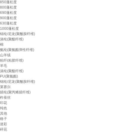
850蓬松度
800蓬松度
690蓬松度
900蓬松度
630蓬松度
1000蓬松度
锦纶/尼龙(聚酰胺纤维)
涤纶(聚酯纤维)
棉
氨纶(聚氨酯弹性纤维)
山羊绒
粘纤(粘胶纤维)
羊毛
涤纶(聚酯纤维)
PU(聚氨酯)
锦纶/尼龙(聚酰胺纤维)
莱赛尔
腈纶(聚丙烯腈纤维)
柞蚕丝
印花
纯色
其他
格子
迷彩
碎花