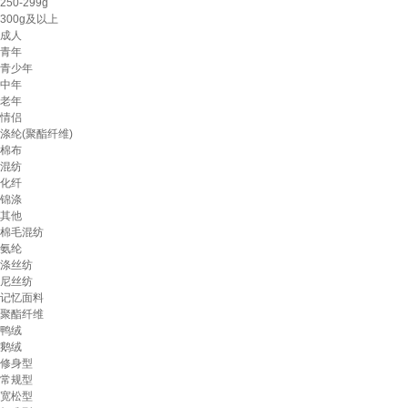
250-299g
300g及以上
成人
青年
青少年
中年
老年
情侣
涤纶(聚酯纤维)
棉布
混纺
化纤
锦涤
其他
棉毛混纺
氨纶
涤丝纺
尼丝纺
记忆面料
聚酯纤维
鸭绒
鹅绒
修身型
常规型
宽松型