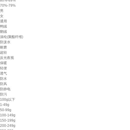
80%-89%
70%-79%
男
女
通用
鸭绒
鹅绒
涤纶(聚酯纤维)
防泼水
耐磨
超轻
反光夜视
保暖
轻便
透气
防水
防风
防静电
防污
100g以下
1-49g
50-99g
100-149g
150-199g
200-249g