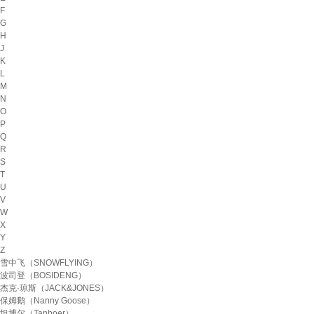
F
G
H
J
K
L
M
N
O
P
Q
R
S
T
U
V
W
X
Y
Z
雪中飞（SNOWFLYING）
波司登（BOSIDENG）
杰克·琼斯（JACK&JONES）
保姆鹅（Nanny Goose）
坦博尔（Tanboer）