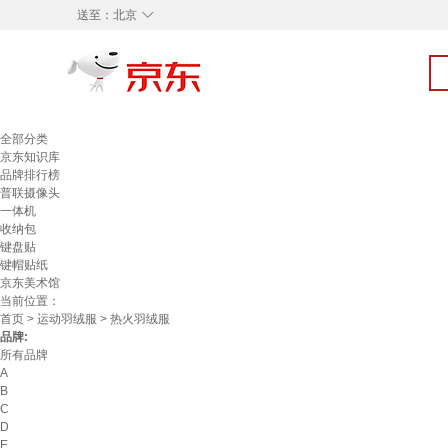
◇
送至：
北京
全部分类
京东知识库
品牌排行榜
普联摄像头
一体机
收纳包
键盘贴
键帽贴纸
京东美术馆
当前位置：
首页
>
运动羽绒服
> 热火羽绒服
品牌:
所有品牌
A
B
C
D
E