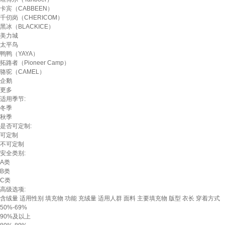
卡宾（CABBEEN）
千仞岗（CHERICOM）
黑冰（BLACKICE）
美力城
太平鸟
鸭鸭（YAYA）
拓路者（Pioneer Camp）
骆驼（CAMEL）
企鹅
更多
适用季节:
冬季
秋季
是否可定制:
可定制
不可定制
安全类别:
A类
B类
C类
高级选项:
含绒量
适用性别
填充物
功能
充绒量
适用人群
面料
主要填充物
版型
衣长
穿着方式
50%-69%
90%及以上