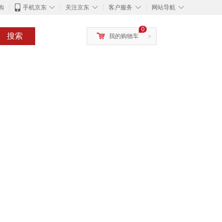
◇
◇
◇
◇
购
手机京东
关注京东
客户服务
网站导航
0
搜索
我的购物车
>