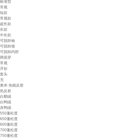
标准型
常规
短款
常规款
超长款
长款
中长款
可脱卸袖
可脱卸领
可脱卸内胆
两面穿
常规
开衫
套头
无
奥米·热能反射
热反射
白鹅绒
白鸭绒
灰鸭绒
550蓬松度
650蓬松度
600蓬松度
700蓬松度
750蓬松度