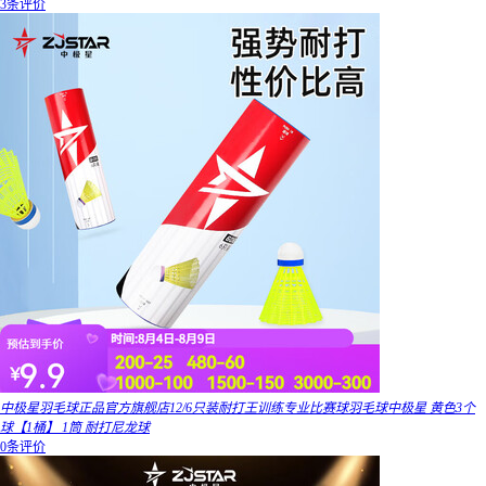
3条评价
中极星羽毛球正品官方旗舰店12/6只装耐打王训练专业比赛球羽毛球中极星 黄色3个
球【1桶】 1筒 耐打尼龙球
0条评价