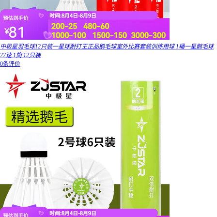
中极星羽毛球12只装一星球耐打王正品鹅毛球室外比赛套装训练用球 1桶一星鹅毛球
77速 1筒 12只装
0条评价