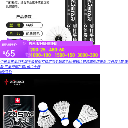
中极星三星羽毛球中极星耐打稳定羽毛球鹅毛比赛球12只装旗舰店正品 12只装 1筒 爆
款 三星特惠76速1桶12个装
0条评价