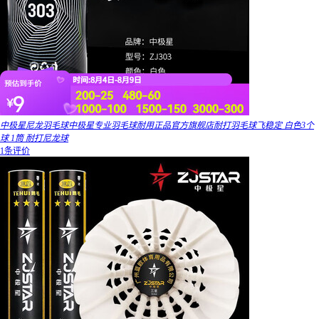
中极星尼龙羽毛球中极星专业羽毛球耐用正品官方旗舰店耐打羽毛球飞稳定 白色3个
球 1筒 耐打尼龙球
1条评价