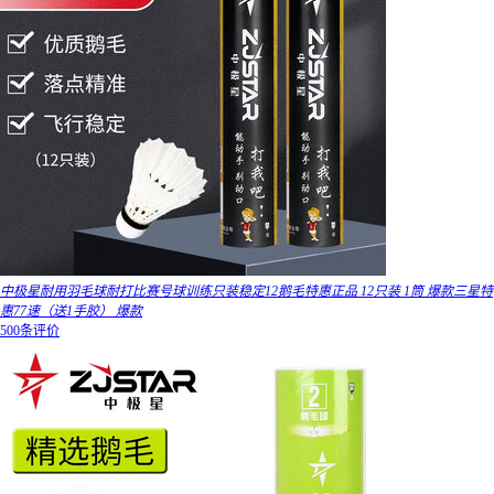
中极星耐用羽毛球耐打比赛号球训练只装稳定12鹅毛特惠正品 12只装 1筒 爆款三星特
惠77速（送1手胶） 爆款
500条评价