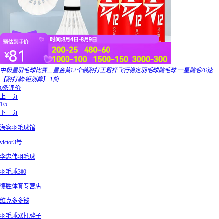
中极星羽毛球比赛三星金黄12个装耐打王粗杆飞行稳定羽毛球鹅毛球 一星鹅毛76速
【耐打款/钜划算】 1筒
0条评价
上一页
1/5
下一页
海容羽毛球馆
victor3号
李忠伟羽毛球
羽毛球300
德胜体育专营店
维克多多钱
羽毛球双打牌子