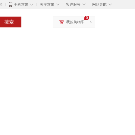
◇
◇
◇
◇
购
手机京东
关注京东
客户服务
网站导航
0
搜索
我的购物车
>