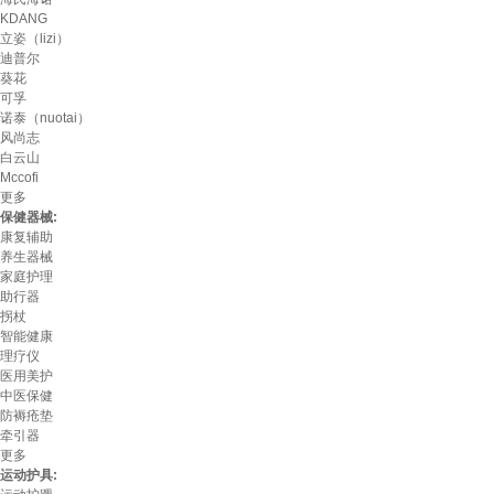
KDANG
立姿（lizi）
迪普尔
葵花
可孚
诺泰（nuotai）
风尚志
白云山
Mccofi
更多
保健器械:
康复辅助
养生器械
家庭护理
助行器
拐杖
智能健康
理疗仪
医用美护
中医保健
防褥疮垫
牵引器
更多
运动护具: