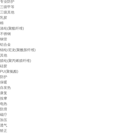
专业防护
三级甲等
三级其他
乳胶
棉
涤纶(聚酯纤维)
不锈钢
钢管
铝合金
锦纶/尼龙(聚酰胺纤维)
其他
腈纶(聚丙烯腈纤维)
硅胶
PU(聚氨酯)
防护
保暖
自发热
康复
按摩
电热
防滑
磁疗
加压
透气
矫正