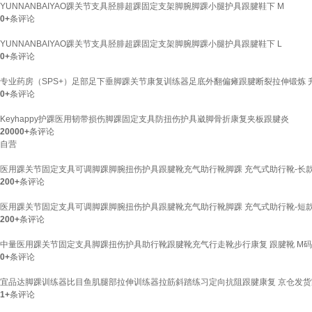
YUNNANBAIYAO踝关节支具胫腓超踝固定支架脚腕脚踝小腿护具跟腱鞋下 M
0+
条评论
YUNNANBAIYAO踝关节支具胫腓超踝固定支架脚腕脚踝小腿护具跟腱鞋下 L
0+
条评论
专业药房（SPS+）足部足下垂脚踝关节康复训练器足底外翻偏瘫跟腱断裂拉伸锻炼
0+
条评论
Keyhappy护踝医用韧带损伤脚踝固定支具防扭伤护具崴脚骨折康复夹板跟腱炎
20000+
条评论
自营
医用踝关节固定支具可调脚踝脚腕扭伤护具跟腱靴充气助行靴脚踝 充气式助行靴-长款
200+
条评论
医用踝关节固定支具可调脚踝脚腕扭伤护具跟腱靴充气助行靴脚踝 充气式助行靴-短款
200+
条评论
中量医用踝关节固定支具脚踝扭伤护具助行靴跟腱靴充气行走靴步行康复 跟腱靴 M码【
0+
条评论
宜品达脚踝训练器比目鱼肌腿部拉伸训练器拉筋斜踏练习定向抗阻跟腱康复 京仓发
1+
条评论