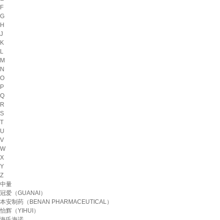
F
G
H
J
K
L
M
N
O
P
Q
R
S
T
U
V
W
X
Y
Z
中量
冠爱（GUANAI）
本安制药（BENAN PHARMACEUTICAL）
怡辉（YIHUI）
海氏海诺