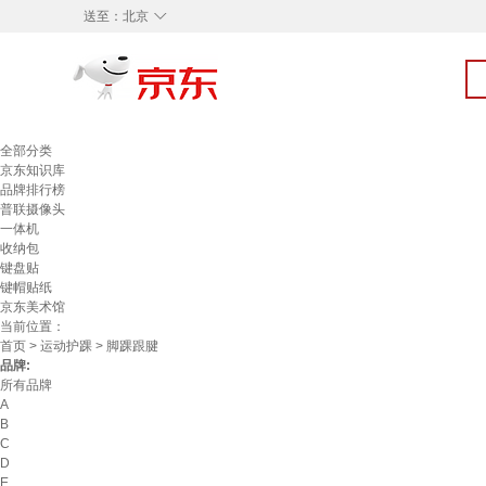
◇
送至：
北京
全部分类
京东知识库
品牌排行榜
普联摄像头
一体机
收纳包
键盘贴
键帽贴纸
京东美术馆
当前位置：
首页
>
运动护踝
> 脚踝跟腱
品牌:
所有品牌
A
B
C
D
E