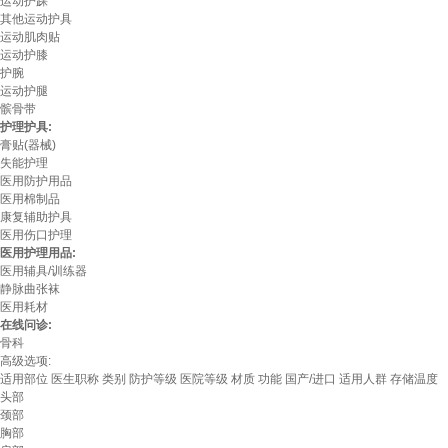
运动护踝
其他运动护具
运动肌肉贴
运动护膝
护腕
运动护腿
髌骨带
护理护具:
膏贴(器械)
失能护理
医用防护用品
医用棉制品
康复辅助护具
医用伤口护理
医用护理用品:
医用辅具/训练器
静脉曲张袜
医用耗材
在线问诊:
骨科
高级选项:
适用部位
医生职称
类别
防护等级
医院等级
材质
功能
国产/进口
适用人群
存储温度
头部
颈部
胸部