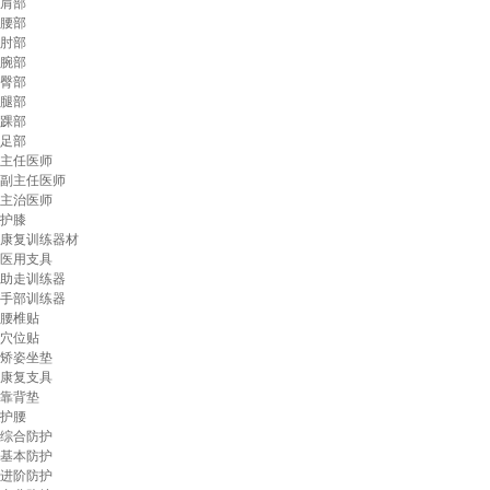
肩部
腰部
肘部
腕部
臀部
腿部
踝部
足部
主任医师
副主任医师
主治医师
护膝
康复训练器材
医用支具
助走训练器
手部训练器
腰椎贴
穴位贴
矫姿坐垫
康复支具
靠背垫
护腰
综合防护
基本防护
进阶防护