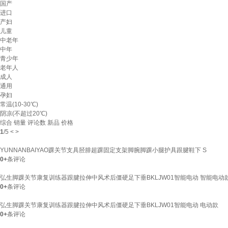
国产
进口
产妇
儿童
中老年
中年
青少年
老年人
成人
通用
孕妇
常温(10-30℃)
阴凉(不超过20℃)
综合
销量
评论数
新品
价格
1
/
5
<
>
YUNNANBAIYAO踝关节支具胫腓超踝固定支架脚腕脚踝小腿护具跟腱鞋下 S
0+
条评论
弘生脚踝关节康复训练器跟腱拉伸中风术后僵硬足下垂BKLJW01智能电动 智能电动
0+
条评论
弘生脚踝关节康复训练器跟腱拉伸中风术后僵硬足下垂BKLJW01智能电动 电动款
0+
条评论