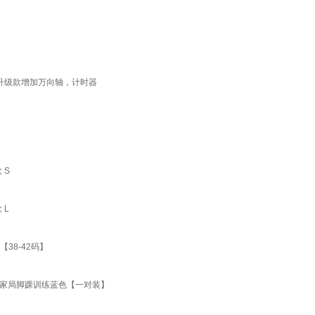
 升级款增加万向轴，计时器
 S
 L
38-42码】
货家局脚踝训练蓝色【一对装】