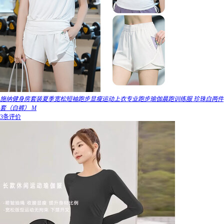
施纳健身房套装夏季宽松短袖跑步显瘦运动上衣专业跑步瑜伽晨跑训练服 珍珠白两件
套（白裤） M
3条评价