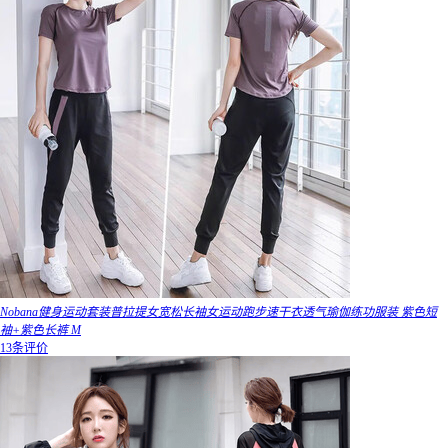
Nobana健身运动套装普拉提女宽松长袖女运动跑步速干衣透气瑜伽练功服装 紫色短
袖+紫色长裤 M
13条评价