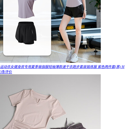
运动衣女健身房专用夏季瑜伽服短袖薄款速干衣跑步套装锻炼服 紫色两件套(黑) M
3条评价