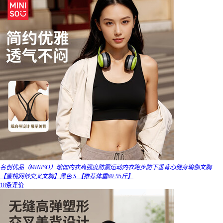
名创优品（MINISO）瑜伽内衣高强度防震运动内衣跑步防下垂背心健身瑜伽文胸
【蜜桃网纱交叉文胸】黑色 S 【推荐体重80-95斤】
18条评价