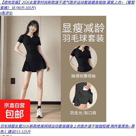
【遮肉显瘦】2026女夏季时尚新款速干透气跑步运动套装健身瑜伽 黛紫上衣+（葡萄
紫裤） M (90斤-105斤)
0条评价
羽毛球服女夏2026新款绝美网球运动套装健身上衣跑步速干瑜伽短裙 两件套黑色+黑
色 L 建议111-125斤