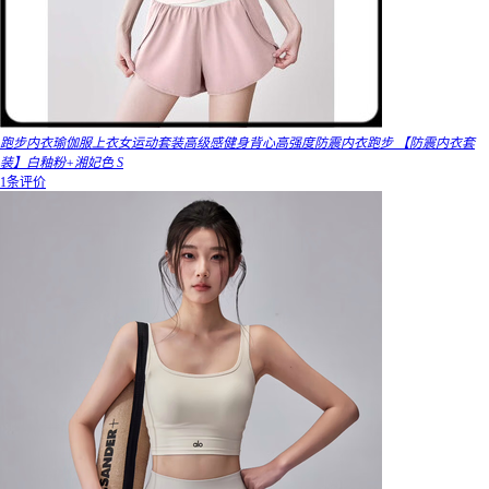
跑步内衣瑜伽服上衣女运动套装高级感健身背心高强度防震内衣跑步 【防震内衣套
装】白釉粉+湘妃色 S
1条评价