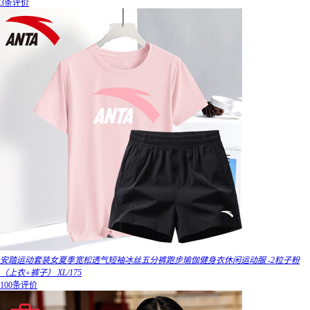
3条评价
安踏运动套装女夏季宽松透气短袖冰丝五分裤跑步瑜伽健身衣休闲运动服 -2粒子粉
（上衣+裤子） XL/175
100条评价