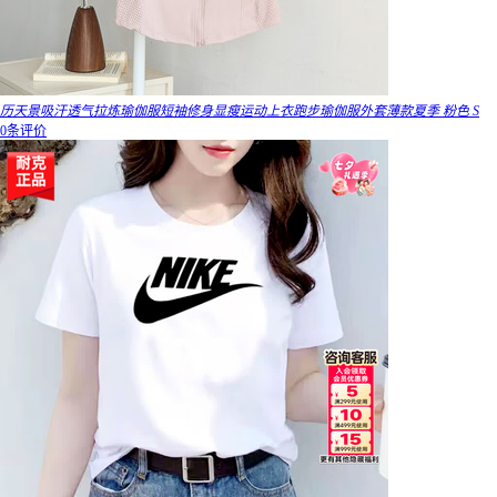
历天景吸汗透气拉炼瑜伽服短袖修身显瘦运动上衣跑步瑜伽服外套薄款夏季 粉色 S
0条评价