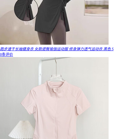
跑步速干长袖健身衣 女款遮臀瑜伽运动服 修身弹力透气运动衣 黑色 S
0条评价