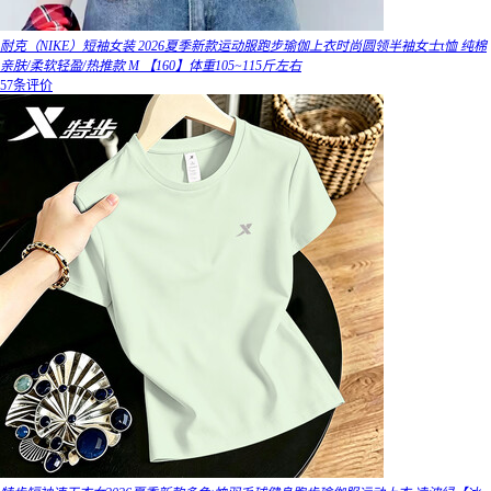
耐克（NIKE）短袖女装 2026夏季新款运动服跑步瑜伽上衣时尚圆领半袖女士t恤 纯棉
亲肤/柔软轻盈/热推款 M 【160】体重105~115斤左右
57条评价