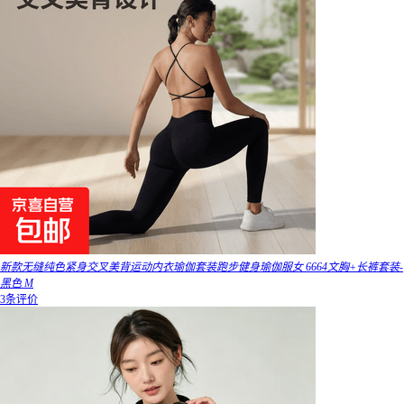
新款无缝纯色紧身交叉美背运动内衣瑜伽套装跑步健身瑜伽服女 6664文胸+长裤套装-
黑色 M
3条评价