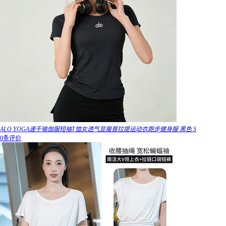
ALO YOGA速干瑜伽服短袖T恤女透气显瘦普拉提运动衣跑步健身服 黑色 S
0条评价