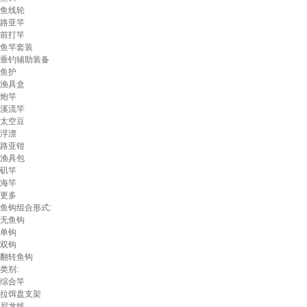
鱼线轮
路亚竿
前打竿
鱼竿套装
垂钓辅助装备
鱼护
渔具盒
炮竿
溪流竿
太空豆
浮漂
路亚钳
渔具包
矶竿
海竿
更多
鱼钩组合形式:
无鱼钩
单钩
双钩
翻转鱼钩
类别:
综合竿
拉饵盘支架
尼龙线