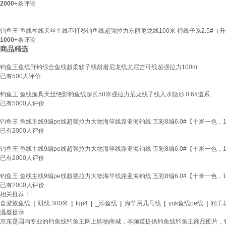
2000+
条评论
钓鱼王 鱼线禅线天丝主线不打卷钓鱼线超强拉力东丽尼龙线100米 禅线子系2.5#（升
1000+
条评论
商品精选
钓鱼王鱼线野钓综合鱼线超柔软子线耐磨尼龙线尤尼吉可线超强拉力100m
已有
500
人评价
钓鱼王 鱼线渔具天丝绝影钓鱼线超长50米强拉力尼龙线子线入水隐形 0.6#道系
已有
5000
人评价
钓鱼王 鱼线主线9编pe线超强拉力大物海竿线路亚海钓线 五彩8编6.0#【十米一色，1
已有
2000
人评价
钓鱼王 鱼线主线9编pe线超强拉力大物海竿线路亚海钓线 五彩8编6.0#【十米一色，1
已有
2000
人评价
钓鱼王 鱼线主线9编pe线超强拉力大物海竿线路亚海钓线 五彩8编6.0#【十米一色，1
已有
2000
人评价
相关推荐：
喜游族鱼线
|
矶线 300米
|
tgp4
|
_添鱼线
|
海竿用几号线
|
ygk鱼线pe线
|
精工坊
温馨提示
京东是国内专业的钓鱼线钓鱼王网上购物商城，本频道提供钓鱼线钓鱼王商品图片，