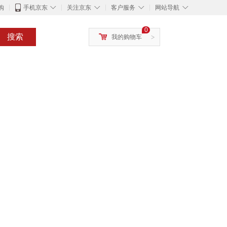
◇
◇
◇
◇
购
手机京东
关注京东
客户服务
网站导航
0
搜索
我的购物车
>