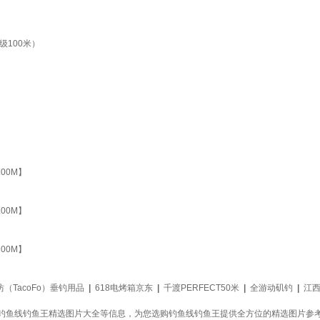
级100米）
00M】
00M】
00M】
（TacoFo）垂钓用品
|
618电烤箱京东
|
千渡PERFECT50米
|
全游动矶钓
|
江
钓鱼线钓鱼王精选图片大全等信息，为您选购钓鱼线钓鱼王提供全方位的精选图片参