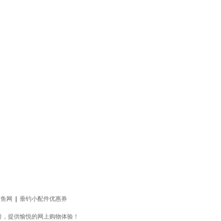
西鱼网
|
垂钓小配件优惠券
考，提供愉悦的网上购物体验！