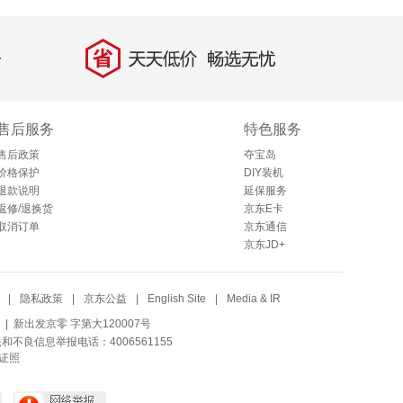
省
天天低价，畅选无忧
售后服务
特色服务
售后政策
夺宝岛
价格保护
DIY装机
退款说明
延保服务
返修/退换货
京东E卡
取消订单
京东通信
京东JD+
|
隐私政策
|
京东公益
|
English Site
|
Media & IR
| 新出发京零 字第大120007号
法和不良信息举报电话：4006561155
证照