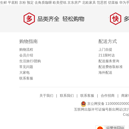
生鲜
平底鞋
京粉
预定
去角质咖喱
欧美壁纸
京东房产
北欧家具
范思哲
切菜板
华为
多
快
品类齐全，轻松购物
多仓
购物指南
配送方式
购物流程
上门自提
会员介绍
211限时达
生活旅行/团购
配送服务查询
常见问题
配送费收取标准
大家电
海外配送
联系客服
关于我们
|
联系我们
|
联系客服
|
合作招商
|
商家
京公网安备 11000002000
互联网出版许可证编号新出网证(京)字
Co