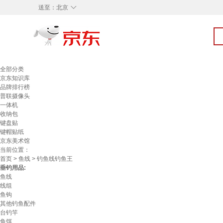
◇
送至：
北京
全部分类
京东知识库
品牌排行榜
普联摄像头
一体机
收纳包
键盘贴
键帽贴纸
京东美术馆
当前位置：
首页
>
鱼线
> 钓鱼线钓鱼王
垂钓用品:
鱼线
线组
鱼钩
其他钓鱼配件
台钓竿
鱼饵