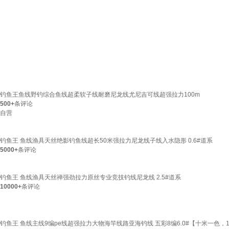
钓鱼王鱼线野钓综合鱼线超柔软子线耐磨尼龙线尤尼吉可线超强拉力100m
500+
条评论
自营
钓鱼王 鱼线渔具天丝绝影钓鱼线超长50米强拉力尼龙线子线入水隐形 0.6#道系
5000+
条评论
钓鱼王 鱼线渔具天丝禅强劲拉力原丝专业竞技钓线尼龙线 2.5#道系
10000+
条评论
钓鱼王 鱼线主线9编pe线超强拉力大物海竿线路亚海钓线 五彩8编6.0#【十米一色，1