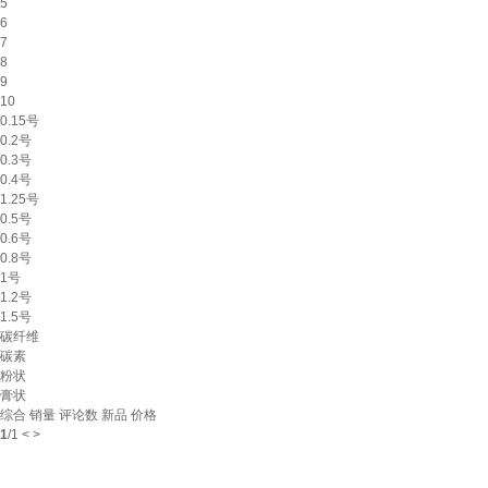
5
6
7
8
9
10
0.15号
0.2号
0.3号
0.4号
1.25号
0.5号
0.6号
0.8号
1号
1.2号
1.5号
碳纤维
碳素
粉状
膏状
综合
销量
评论数
新品
价格
1
/
1
<
>