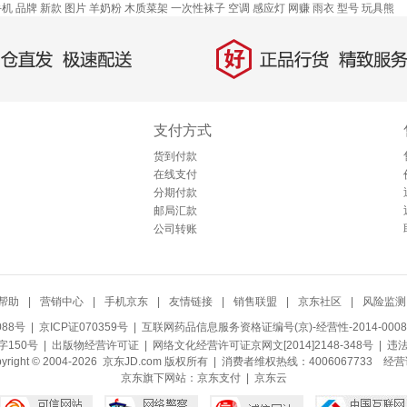
手机
品牌
新款
图片
羊奶粉
木质菜架
一次性袜子
空调
感应灯
网赚
雨衣
型号
玩具熊
好
直发，极速配送
正品行货，精致服务
支付方式
货到付款
在线支付
分期付款
邮局汇款
公司转账
帮助
|
营销中心
|
手机京东
|
友情链接
|
销售联盟
|
京东社区
|
风险监测
088号
| 京ICP证070359号 |
互联网药品信息服务资格证编号(京)-经营性-2014-0008
150号 |
出版物经营许可证
|
网络文化经营许可证京网文[2014]2148-348号
| 违
pyright © 2004-2026 京东JD.com 版权所有 | 消费者维权热线：4006067733
经营
京东旗下网站：
京东支付
|
京东云