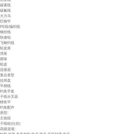
碳素线
碳氟线
大力马
巨物竿
PE线/编织线
钢丝线
快速铅
飞蝇钓线
铅皮座
漂座
腥味
铅皮
连接器
复合香型
拉饵盘
竿稍线
钓鱼手套
子线分叉器
鲤鱼竿
钓鱼配件
类型:
主线组
子线组(仕挂)
高级选项: