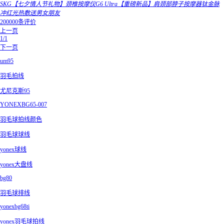
SKG【七夕情人节礼物】颈椎按摩仪G6 Ultra【重磅新品】肩颈部脖子按摩器钛金脉
冲红光热敷送男女朋友
200000条评价
上一页
1/1
下一页
um95
羽毛拍线
尤尼克斯95
YONEXBG65-007
羽毛球拍线颜色
羽毛球球线
yonex球线
yonex大盘线
bg80
羽毛球排线
yonexbg68ti
yonex羽毛球拍线