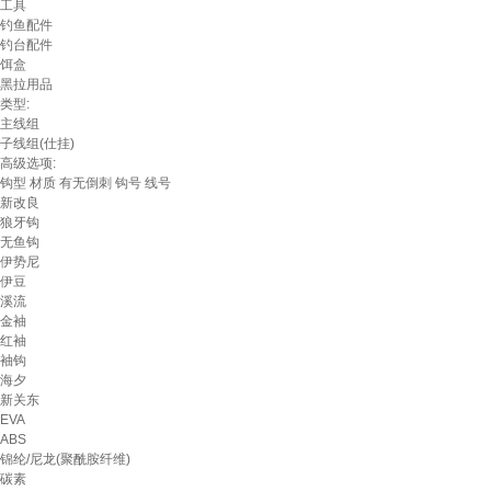
工具
钓鱼配件
钓台配件
饵盒
黑拉用品
类型:
主线组
子线组(仕挂)
高级选项:
钩型
材质
有无倒刺
钩号
线号
新改良
狼牙钩
无鱼钩
伊势尼
伊豆
溪流
金袖
红袖
袖钩
海夕
新关东
EVA
ABS
锦纶/尼龙(聚酰胺纤维)
碳素