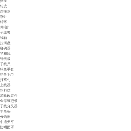
漂座
铅皮
连接器
别针
转环
伸缩扣
子线夹
线轴
拉饵盘
绑钩器
竿稍线
绕线板
子线尺
钓鱼手套
钓鱼毛巾
打窝勺
上线器
饵料盆
渔轮改装件
鱼竿缠把带
子线分叉器
羊角头
分钩器
中通天平
防晒面罩