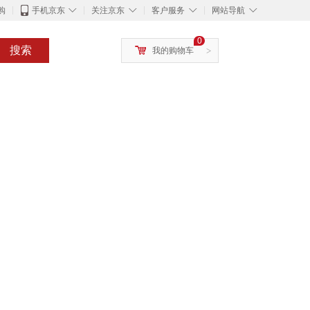
◇
◇
◇
◇
购
手机京东
关注京东
客户服务
网站导航
0
搜索
我的购物车
>