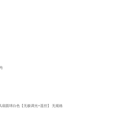
号
 风扇圆球白色【无极调光+遥控】 无规格