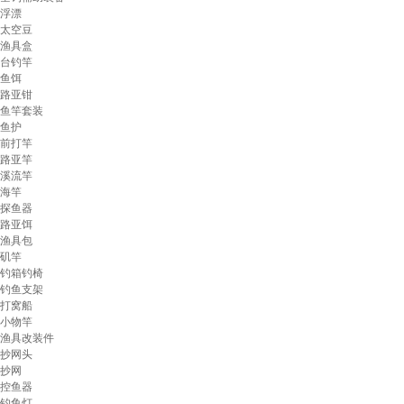
浮漂
太空豆
渔具盒
台钓竿
鱼饵
路亚钳
鱼竿套装
鱼护
前打竿
路亚竿
溪流竿
海竿
探鱼器
路亚饵
渔具包
矶竿
钓箱钓椅
钓鱼支架
打窝船
小物竿
渔具改装件
抄网头
抄网
控鱼器
钓鱼灯