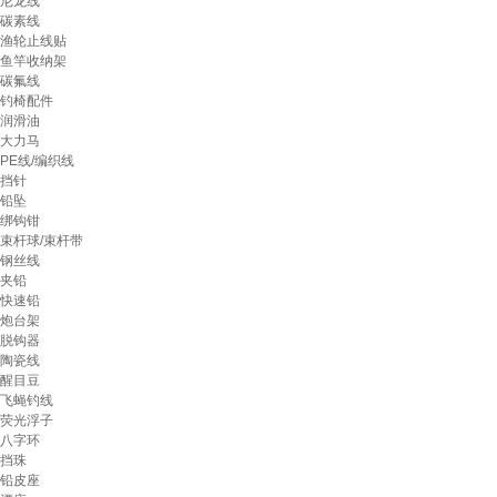
尼龙线
碳素线
渔轮止线贴
鱼竿收纳架
碳氟线
钓椅配件
润滑油
大力马
PE线/编织线
挡针
铅坠
绑钩钳
束杆球/束杆带
钢丝线
夹铅
快速铅
炮台架
脱钩器
陶瓷线
醒目豆
飞蝇钓线
荧光浮子
八字环
挡珠
铅皮座