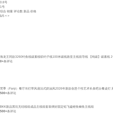
0.8号
1号
综合
销量
评论数
新品
价格
1
/
5
<
>
海龙王同款3260钓鱼线碳素线矶钓子线100米碳线路亚主线前导线 【纯碳】碳素线 2
0+
条评论
梵季（Fanji）餐厅吊灯带风扇法式奶油风2026年新款创意个性艺术长条吧台餐桌灯
500+
条评论
BKK新品黑坑无结线组成品主线组套装绑好固定铅飞磕鲤鱼鲫鱼主线组
500+
条评论