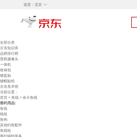
◇
送至：
北京
全部分类
京东知识库
品牌排行榜
普联摄像头
一体机
收纳包
键盘贴
键帽贴纸
京东美术馆
当前位置：
首页
>
鱼线
> 余今鱼线
垂钓用品:
鱼线
线组
鱼钩
其他钓鱼配件
鱼线轮
垂钓辅助装备