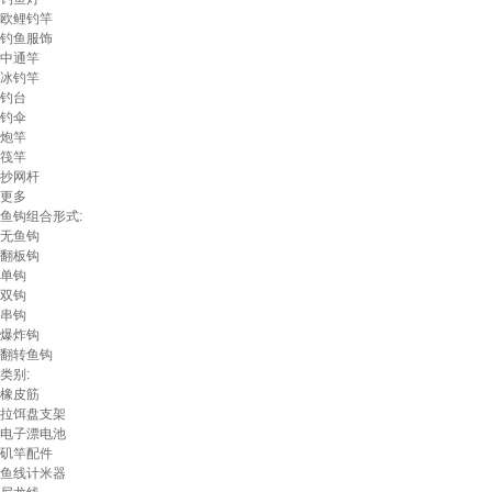
欧鲤钓竿
钓鱼服饰
中通竿
冰钓竿
钓台
钓伞
炮竿
筏竿
抄网杆
更多
鱼钩组合形式:
无鱼钩
翻板钩
单钩
双钩
串钩
爆炸钩
翻转鱼钩
类别:
橡皮筋
拉饵盘支架
电子漂电池
矶竿配件
鱼线计米器