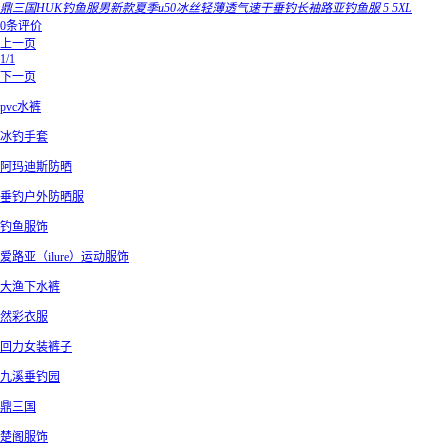
鼎三国HUK钓鱼服男新款夏季u50冰丝轻薄透气速干垂钓长袖路亚钓鱼服 5 5XL
0条评价
上一页
1/1
下一页
pvc水裤
冰钓手套
阿玛迪斯防晒
垂钓户外防晒服
钓鱼服饰
爱路亚（ilure）运动服饰
大渔下水裤
然彩衣服
回力女装裤子
九溪垂钓园
鼎三国
楚阁服饰