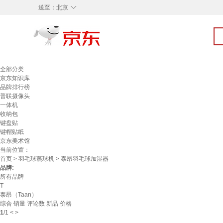
◇
送至：
北京
全部分类
京东知识库
品牌排行榜
普联摄像头
一体机
收纳包
键盘贴
键帽贴纸
京东美术馆
当前位置：
首页
>
羽毛球蒸球机
> 泰昂羽毛球加湿器
品牌:
所有品牌
T
泰昂（Taan）
综合
销量
评论数
新品
价格
1
/
1
<
>