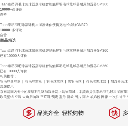
Taan泰昂羽毛球蒸球器蒸球机智能触屏羽毛球熏球器耐用加湿器GM360
10000+
条评论
自营
Taan泰昂羽毛球蒸球机加湿器迷你便携充电长续航GM370
10000+
条评论
自营
商品精选
Taan泰昂羽毛球蒸球器蒸球机智能触屏羽毛球熏球器耐用加湿器GM360
已有
10000
人评价
Taan泰昂羽毛球蒸球器蒸球机智能触屏羽毛球熏球器耐用加湿器GM360
已有
10000
人评价
相关推荐：
羽毛球蒸球器
|
羽毛球熏蒸
|
羽毛球熏球
|
熏羽毛球
|
羽毛球熏球器
|
加湿器蒸球
温馨提示
京东是国内专业的泰昂羽毛球加湿器网上购物商城，本频道提供泰昂羽毛球加湿器商
欧美壁纸
空调
去角质咖喱
平底鞋
预定
型号
新款
图片
雨衣
羊奶粉
网赚
一次性袜子
多
快
品类齐全，轻松购物
多仓