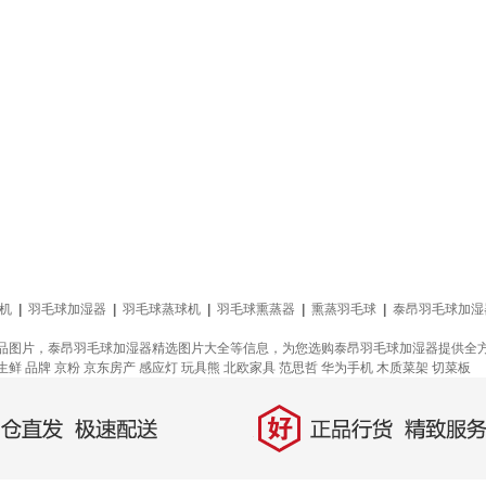
机
|
羽毛球加湿器
|
羽毛球蒸球机
|
羽毛球熏蒸器
|
熏蒸羽毛球
|
泰昂羽毛球加湿
品图片，泰昂羽毛球加湿器精选图片大全等信息，为您选购泰昂羽毛球加湿器提供全
生鲜
品牌
京粉
京东房产
感应灯
玩具熊
北欧家具
范思哲
华为手机
木质菜架
切菜板
好
直发，极速配送
正品行货，精致服务