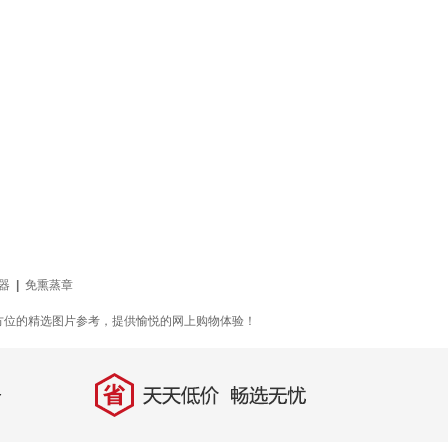
器
|
免熏蒸章
方位的精选图片参考，提供愉悦的网上购物体验！
省
天天低价，畅选无忧