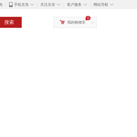
◇
◇
◇
◇
购
手机京东
关注京东
客户服务
网站导航
0
搜索
我的购物车
>