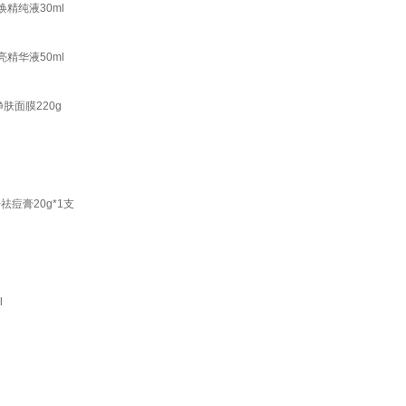
精纯液30ml
精华液50ml
肤面膜220g
痘膏20g*1支
l