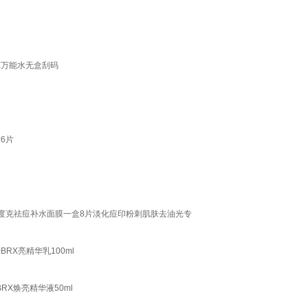
X万能水无盒刮码
6片
比度克祛痘补水面膜一盒8片淡化痘印粉刺肌肤去油光专
BRX亮精华乳100ml
RX焕亮精华液50ml