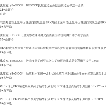
比度克（BeDOOK）BEDOOK比度克控油敛肤面膜控油保湿一盒装
11+
条评论
自营
花豪月源瑞士里海之谜进口院线正品BRX万能水医用 瑞士里海之谜进口院线正品BR
0+
条评论
比度克BEDOOK比度克净透速修抛光面膜祛痘祛粉刺闭口修护补水面膜
35+
条评论
HNV比度克祛痘迪豆痘速消去痘印痘坑学生温和护肤青春痘粉刺精华套装 祛痘面膜贴
2+
条评论
比度克（BeDOOK）控油净肤泥膜亚马逊白泥绿泥涂抹式男女通用不拔干 150g
0+
条评论
比度克（BeDOOK）祛痘补水面膜一盒8片淡化痘印粉刺肌肤去油光专柜正品正品 
0+
条评论
PLEN瑞士BRX臻透焕白系列水精华乳液面霜 BRX臻透焕亮精华乳1医用 BRX120ml+
0+
条评论
PLEN瑞士BRX臻透焕白系列水精华乳液面霜 BRX臻透焕亮精华乳1医用 BRX30ml+B
0+
条评论