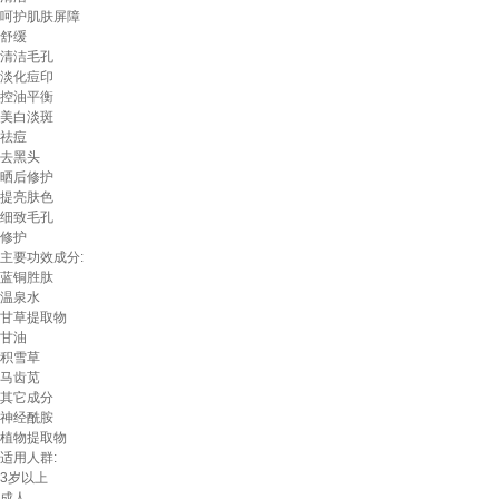
呵护肌肤屏障
舒缓
清洁毛孔
淡化痘印
控油平衡
美白淡斑
祛痘
去黑头
晒后修护
提亮肤色
细致毛孔
修护
主要功效成分:
蓝铜胜肽
温泉水
甘草提取物
甘油
积雪草
马齿苋
其它成分
神经酰胺
植物提取物
适用人群:
3岁以上
成人