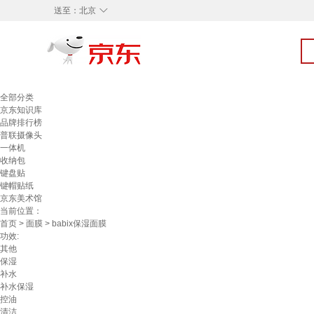
◇
送至：
北京
全部分类
京东知识库
品牌排行榜
普联摄像头
一体机
收纳包
键盘贴
键帽贴纸
京东美术馆
当前位置：
首页
>
面膜
> babix保湿面膜
功效:
其他
保湿
补水
补水保湿
控油
清洁