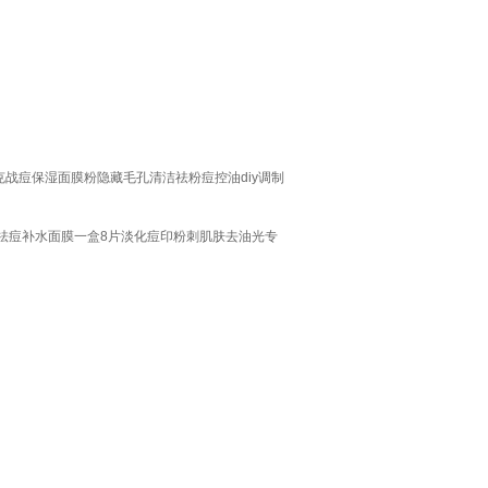
克战痘保湿面膜粉隐藏毛孔清洁祛粉痘控油diy调制
克祛痘补水面膜一盒8片淡化痘印粉刺肌肤去油光专