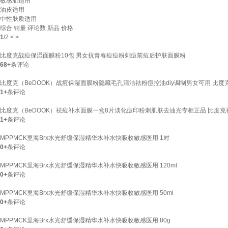
敏感肌适用
油皮适用
中性肤质适用
综合
销量
评论数
新品
价格
1
/
2
<
>
比度克战痘保湿面膜粉10包 男女抗青春痘痘粉刺痘前痘后护肤面膜粉
68+
条评论
比度克（BeDOOK）战痘保湿面膜粉隐藏毛孔清洁祛粉痘控油diy调制男女可用 比度
1+
条评论
比度克（BeDOOK）祛痘补水面膜一盒8片淡化痘印粉刺肌肤去油光专柜正品 比度
1+
条评论
MPPMCK里海Brx水光舒缓保湿精华水补水快吸收敏感医用 1对
0+
条评论
MPPMCK里海Brx水光舒缓保湿精华水补水快吸收敏感医用 120ml
0+
条评论
MPPMCK里海Brx水光舒缓保湿精华水补水快吸收敏感医用 50ml
0+
条评论
MPPMCK里海Brx水光舒缓保湿精华水补水快吸收敏感医用 80g