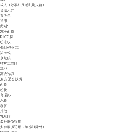
成人（除孕妇及哺乳期人群）
普通人群
青少年
通用
类别:
冻干面膜
DIY面膜
粉末状
揭剥/撕拉式
涂抹式
水敷膜
贴片式面膜
其他
高级选项:
形态
适合肤质
面膜
粉状
膏/霜状
泥膜
凝胶
其他
乳敷膜
多种肤质适用
多种肤质适用（敏感肌除外）