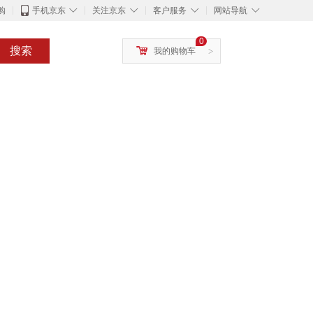
◇
◇
◇
◇
购
手机京东
关注京东
客户服务
网站导航
0
搜索
我的购物车
>