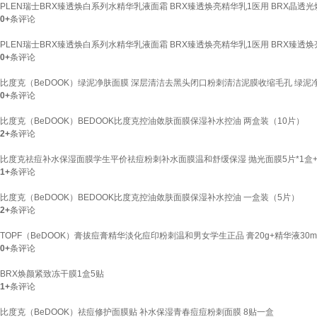
PLEN瑞士BRX臻透焕白系列水精华乳液面霜 BRX臻透焕亮精华乳1医用 BRX晶透光焕
0+
条评论
PLEN瑞士BRX臻透焕白系列水精华乳液面霜 BRX臻透焕亮精华乳1医用 BRX臻透焕亮
0+
条评论
比度克（BeDOOK）绿泥净肤面膜 深层清洁去黑头闭口粉刺清洁泥膜收缩毛孔 绿泥净
0+
条评论
比度克（BeDOOK）BEDOOK比度克控油敛肤面膜保湿补水控油 两盒装（10片）
2+
条评论
比度克祛痘补水保湿面膜学生平价祛痘粉刺补水面膜温和舒缓保湿 抛光面膜5片*1盒+祛
1+
条评论
比度克（BeDOOK）BEDOOK比度克控油敛肤面膜保湿补水控油 一盒装（5片）
2+
条评论
TOPF（BeDOOK）膏拔痘膏精华淡化痘印粉刺温和男女学生正品 膏20g+精华液30m
0+
条评论
BRX焕颜紧致冻干膜1盒5贴
1+
条评论
比度克（BeDOOK）祛痘修护面膜贴 补水保湿青春痘痘粉刺面膜 8贴一盒