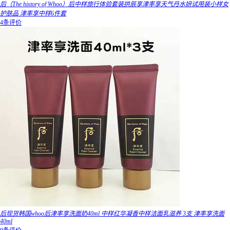
后（The history of Whoo）后中样旅行体验套装拱辰享津率享天气丹水妍试用装小样女
护肤品 津率享中样6件套
4条评价
后现货韩国whoo后津率享洗面奶40ml 中样红华凝香中样洁面乳滋养 3支 津率享洗面
40ml