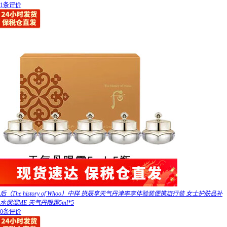
1条评价
后（The history of Whoo）中样 拱辰享天气丹津率享体验装便携旅行装 女士护肤品补
水保湿ME 天气丹眼霜5ml*5
0条评价