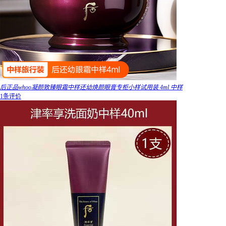
后正品whoo凝颜致臻眼霜中样还幼焕颜眼膏专柜小样试用装 4ml 中样
1条评价