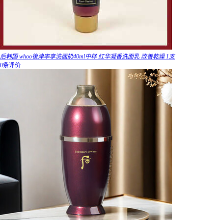
后韩国 whoo後津率享洗面奶40ml中样 红华凝香洗面乳 改善乾燥 1支
0条评价