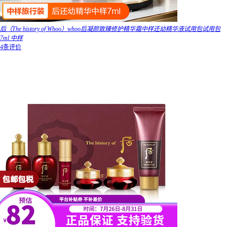
后（The history of Whoo）whoo后凝颜致臻修护精华霜中样还幼精华液试用包试用包
7ml 中样
4条评价