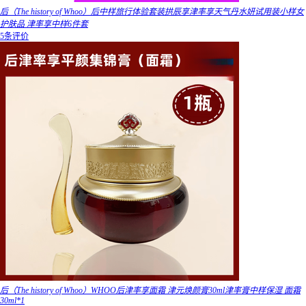
后（The history of Whoo）后中样旅行体验套装拱辰享津率享天气丹水妍试用装小样女
护肤品 津率享中样6件套
5条评价
后（The history of Whoo）WHOO后津率享面霜 津元焕颜膏30ml津率膏中样保湿 面霜
30ml*1