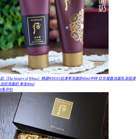
后（The history of Whoo）韩国WHOO后津率洗面奶40ml中样 红华凝香洁面乳深层清
洁控洗面奶 单支40ml
0条评价