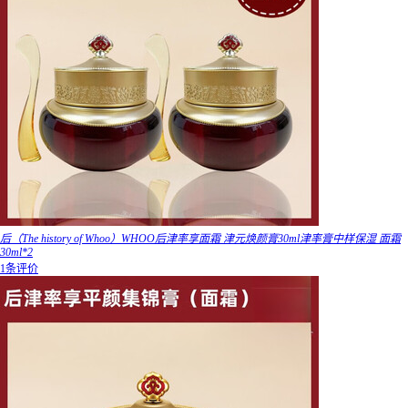
后（The history of Whoo）WHOO后津率享面霜 津元焕颜膏30ml津率膏中样保湿 面霜
30ml*2
1条评价