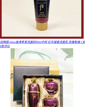
后韩国 whoo後津率享洗面奶40ml中样 红华凝香洗面乳 改善乾燥 1支
0条评价