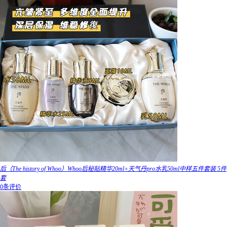
后（The history of Whoo）Whoo后秘贴精华20ml+天气丹pro水乳50ml中样五件套装 5件
套
0条评价