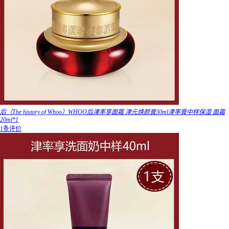
后（The history of Whoo）WHOO后津率享面霜 津元焕颜膏30ml津率膏中样保湿 面霜
20ml*1
1条评价