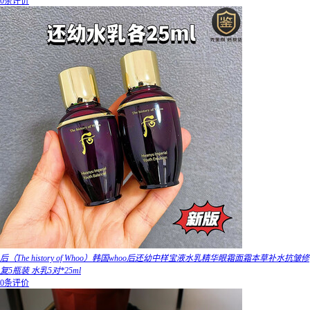
0条评价
后（The history of Whoo）韩国whoo后还幼中样宝液水乳精华眼霜面霜本草补水抗皱修
复5瓶装 水乳5对*25ml
0条评价