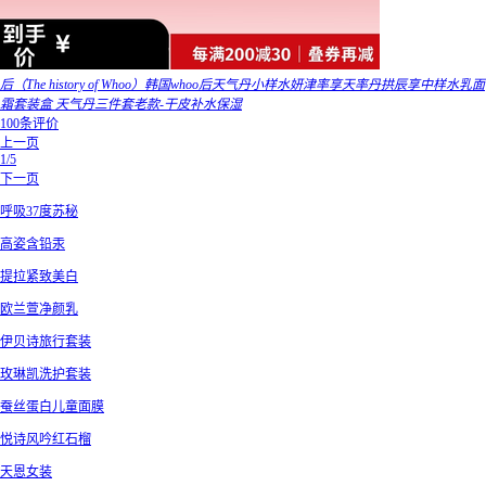
后（The history of Whoo）韩国whoo后天气丹小样水妍津率享天率丹拱辰享中样水乳面
霜套装盒 天气丹三件套老款-干皮补水保湿
100条评价
上一页
1/5
下一页
呼吸37度苏秘
高姿含铅汞
提拉紧致美白
欧兰萱净颜乳
伊贝诗旅行套装
玫琳凯洗护套装
蚕丝蛋白儿童面膜
悦诗风吟红石榴
天恩女装