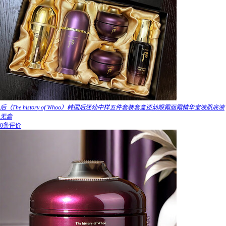
后（The history of Whoo）韩国后还幼中样五件套装套盒还幼眼霜面霜精华宝液肌底液
无盒
0条评价