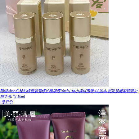
韩国whoo后秘贴焕能紧韧修护精华液10ml中样小样试用装 4.0版本 秘贴焕能紧韧修护
精华液[*3 10ml
1条评价