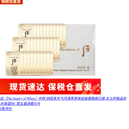
后（The history of Whoo）中样 拱辰享天气丹津率享体验装便携旅行装 女士护肤品补
水保湿ME 雪玉凝浸膏30片
0条评价