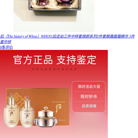
后（The history of Whoo）WHOO后还幼三件中样套焕颜系列3件套眼霜面霜精华 3件
套中样
0条评价