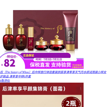
后（The history of Whoo）后中样旅行体验套装拱辰享津率享天气丹水妍试用装小样女
护肤品 津率享中样6件套
4条评价