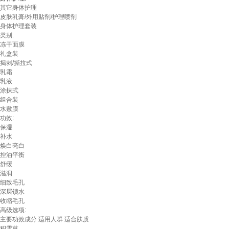
其它身体护理
皮肤乳膏/外用贴剂/护理喷剂
身体护理套装
类别:
冻干面膜
礼盒装
揭剥/撕拉式
乳霜
乳液
涂抹式
组合装
水敷膜
功效:
保湿
补水
焕白亮白
控油平衡
舒缓
滋润
细致毛孔
深层锁水
收缩毛孔
高级选项:
主要功效成分
适用人群
适合肤质
积雪草