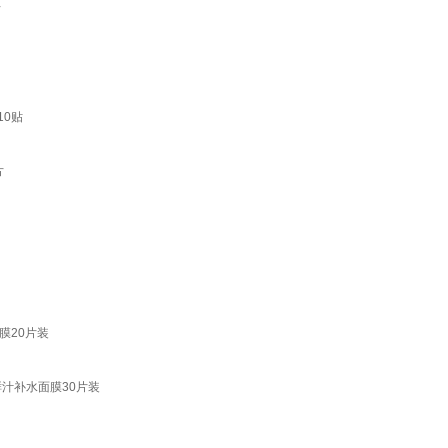
片
10贴
片
膜20片装
汁补水面膜30片装