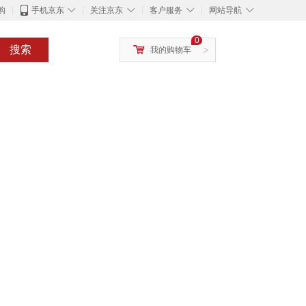
◇
◇
◇
◇
购
手机京东
关注京东
客户服务
网站导航
0
搜索
我的购物车
>