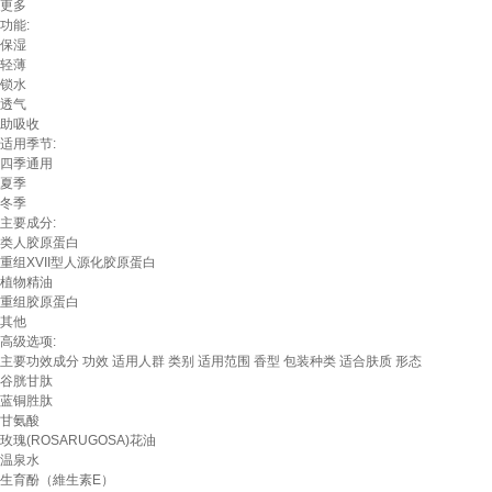
更多
功能:
保湿
轻薄
锁水
透气
助吸收
适用季节:
四季通用
夏季
冬季
主要成分:
类人胶原蛋白
重组XVII型人源化胶原蛋白
植物精油
重组胶原蛋白
其他
高级选项:
主要功效成分
功效
适用人群
类别
适用范围
香型
包装种类
适合肤质
形态
谷胱甘肽
蓝铜胜肽
甘氨酸
玫瑰(ROSARUGOSA)花油
温泉水
生育酚（維生素E）