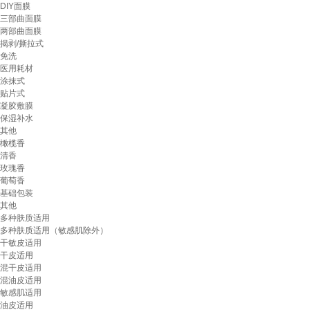
DIY面膜
三部曲面膜
两部曲面膜
揭剥/撕拉式
免洗
医用耗材
涂抹式
贴片式
凝胶敷膜
保湿补水
其他
橄榄香
清香
玫瑰香
葡萄香
基础包装
其他
多种肤质适用
多种肤质适用（敏感肌除外）
干敏皮适用
干皮适用
混干皮适用
混油皮适用
敏感肌适用
油皮适用