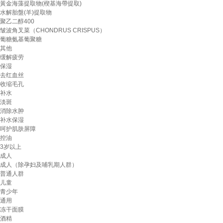
黃金海藻提取物(楔基海帶提取)
水解胎盤(羊)提取物
聚乙二醇400
皱波角叉菜（CHONDRUS CRISPUS）
葡糖氨基葡聚糖
其他
缓解疲劳
保湿
去红血丝
收缩毛孔
补水
淡斑
消除水肿
补水保湿
呵护肌肤屏障
控油
3岁以上
成人
成人（除孕妇及哺乳期人群）
普通人群
儿童
青少年
通用
冻干面膜
酒精