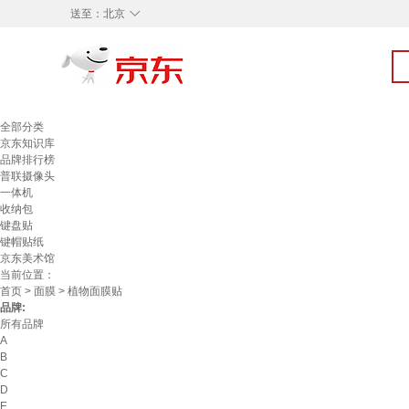
◇
送至：
北京
全部分类
京东知识库
品牌排行榜
普联摄像头
一体机
收纳包
键盘贴
键帽贴纸
京东美术馆
当前位置：
首页
>
面膜
> 植物面膜贴
品牌:
所有品牌
A
B
C
D
E