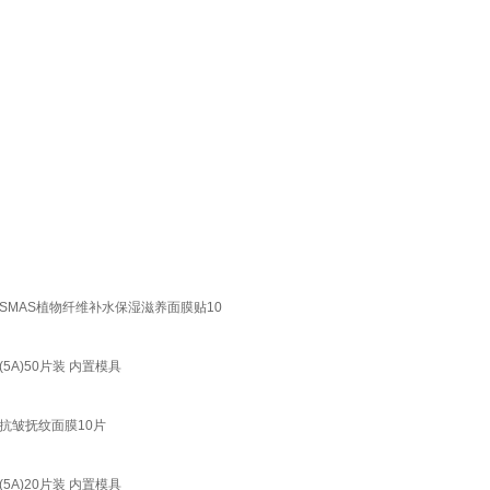
SMAS植物纤维补水保湿滋养面膜贴10
A)50片装 内置模具
抗皱抚纹面膜10片
A)20片装 内置模具