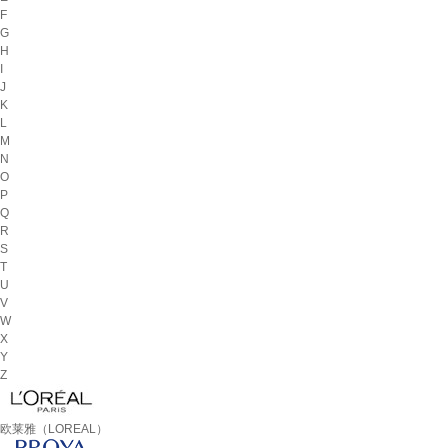
F
G
H
I
J
K
L
M
N
O
P
Q
R
S
T
U
V
W
X
Y
Z
欧莱雅（LOREAL）