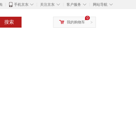
◇
◇
◇
◇
购
手机京东
关注京东
客户服务
网站导航
0
搜索
我的购物车
>