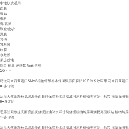
中性肤质适用
面膜
敷贴
敷料
膏/霜状
颗粒/磨砂
泥膜
其他
乳敷膜
软膜
水敷膜
果冻质地
综合
销量
评论数
新品
价格
1
/
5
<
>
药傲马来西亚进口SMAS植物纤维补水保湿滋养面膜贴10片装长效医用 马来西亚进口
0+
条评论
沃后天然细颗粒免调海藻面膜贴保湿补水焕肤滋润原料植物美容院小颗粒 海藻面膜贴(5
0+
条评论
思露兰紧致提亮面膜熬夜舒缓控油补水洋甘菊舒缓植物纯露滋润提亮面膜贴 植物纯露
1+
条评论
沃后天然细颗粒免调海藻面膜贴保湿补水焕肤滋润原料植物美容院小颗粒 海藻面膜贴(5