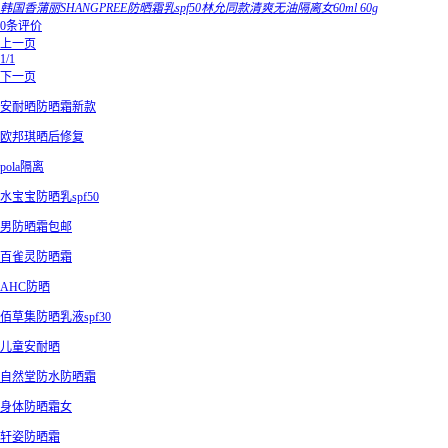
韩国香蒲丽SHANGPREE防晒霜乳spf50林允同款清爽无油隔离女60ml 60g
0条评价
上一页
1/1
下一页
安耐晒防晒霜新款
欧邦琪晒后修复
pola隔离
水宝宝防晒乳spf50
男防晒霜包邮
百雀灵防晒霜
AHC防晒
佰草集防晒乳液spf30
儿童安耐晒
自然堂防水防晒霜
身体防晒霜女
轩姿防晒霜