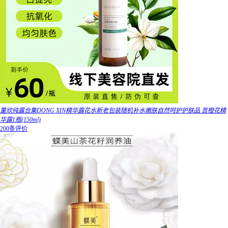
董欣纯露合集DONG XIN精华露花水新老包装随机补水嫩肤自然呵护护肤品 苦橙花精
华露1瓶(150ml)
200条评价