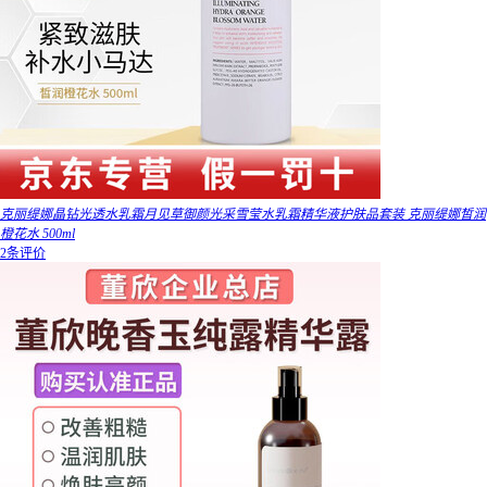
克丽缇娜晶钻光透水乳霜月见草御颜光采雪莹水乳霜精华液护肤品套装 克丽缇娜皙润
橙花水 500ml
2条评价