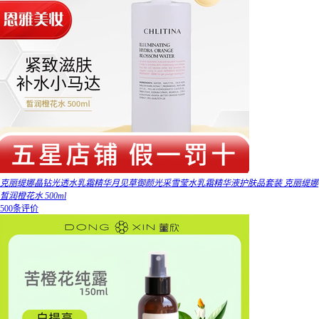
克丽缇娜晶钻光透水乳霜精华月见草御颜光采雪莹水乳霜精华液护肤品套装 克丽缇娜
皙润橙花水 500ml
500条评价