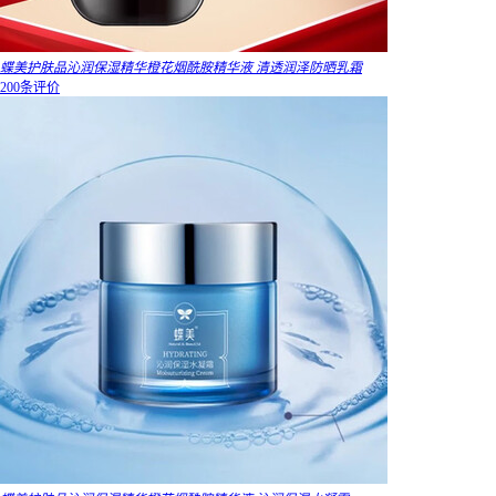
蝶美护肤品沁润保湿精华橙花烟酰胺精华液 清透润泽防晒乳霜
200条评价