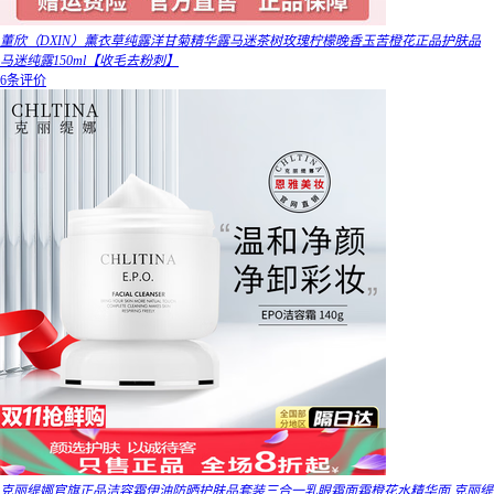
董欣（DXIN）薰衣草纯露洋甘菊精华露马迷茶树玫瑰柠檬晚香玉苦橙花正品护肤品
马迷纯露150ml【收毛去粉刺】
6条评价
克丽缇娜官旗正品洁容霜伊油防晒护肤品套装三合一乳眼霜面霜橙花水精华面 克丽缇