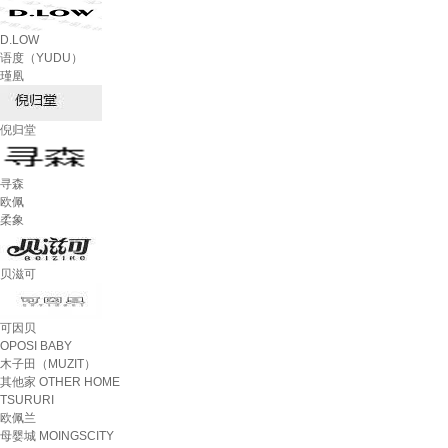
D.LOW
语度（YUDU）
瑾凰
倪归堂
寻森
欧佩
柔象
贝滋可
可因贝
OPOSI BABY
木子田（MUZIT）
其他家 OTHER HOME
TSURURI
欧佩兰
母婴城 MOINGSCITY