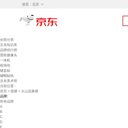
◇
送至：
北京
全部分类
京东知识库
品牌排行榜
普联摄像头
一体机
收纳包
键盘贴
键帽贴纸
京东美术馆
当前位置：
首页
>
面膜
> 火山泥鼻膜
品牌:
所有品牌
A
B
C
D
F