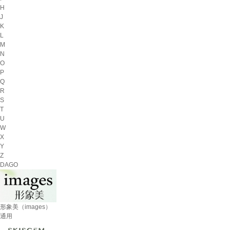
H
J
K
L
M
N
O
P
Q
R
S
T
U
W
X
Y
Z
DAGO
形象美（images）
通用