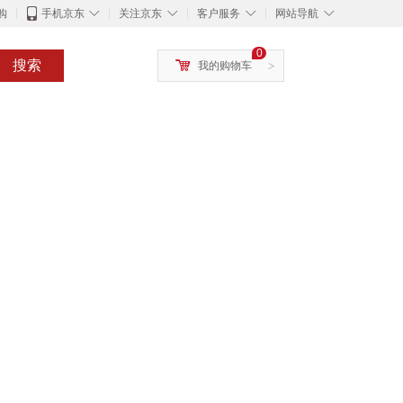
◇
◇
◇
◇
购
手机京东
关注京东
客户服务
网站导航
0
搜索
我的购物车
>