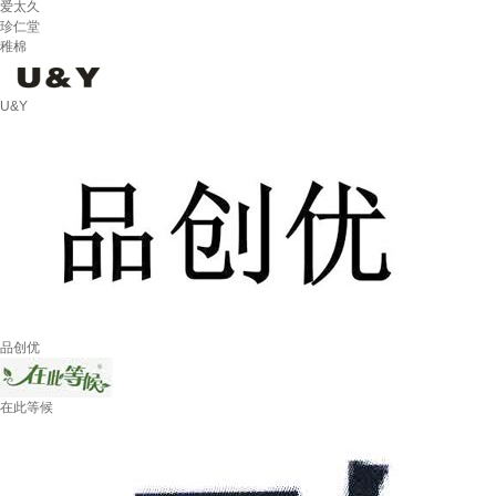
爱太久
珍仁堂
稚棉
U&Y
品创优
在此等候