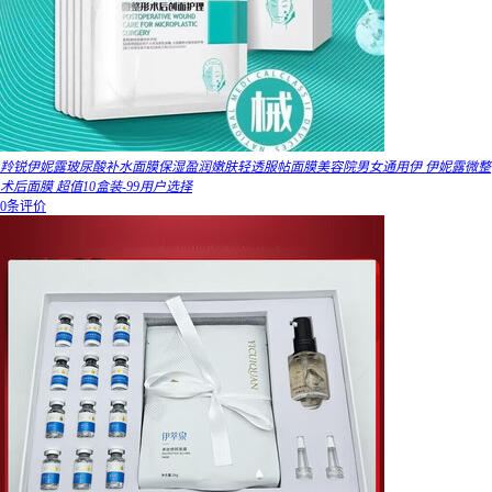
羚锐伊妮露玻尿酸补水面膜保湿盈润嫩肤轻透服帖面膜美容院男女通用伊 伊妮露微整
术后面膜 超值10盒装-99用户选择
0条评价