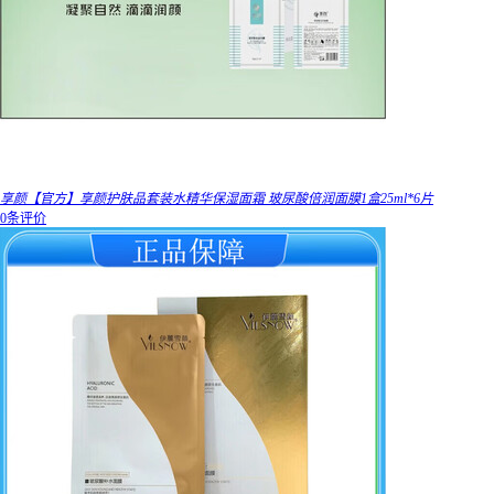
享颜【官方】享颜护肤品套装水精华保湿面霜 玻尿酸倍润面膜1盒25ml*6片
0条评价