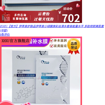
ZOZU【官方】伊萃泉护肤品伊萃泉小绿膜焕彩丝滑水套装能量水平 多肽修颜美肌套
(中胚)
0条评价