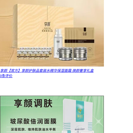
享颜【官方】享颜护肤品套装水精华保湿面霜 焕颜奢享礼盒
0条评价