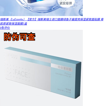
瑞斯美（LaEstephe）【官方】瑞斯美瑞士进口面膜绿鱼子酱提亮保湿紧致面贴膜 骨
胶原紧致保湿面膜3盒
0条评价