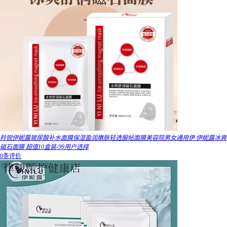
羚锐伊妮露玻尿酸补水面膜保湿盈润嫩肤轻透服帖面膜美容院男女通用伊 伊妮露冰爽
磁石面膜 超值10盒装-99用户选择
0条评价