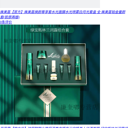
姝美荟【官方】姝美荟焕颜尊享套水光面膜水光喷雾白月光套盒 全 姝美荟铂金童颜
套(胶原再植)
0条评价