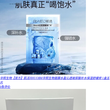
华熙生物【官方】肌活JIHUOBM华熙生物面膜水盈沁透玻尿酸补水保湿舒缓修 1盒五
片
0条评价