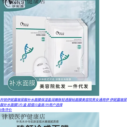
羚锐伊妮露玻尿酸补水面膜保湿盈润嫩肤轻透服帖面膜美容院男女通用伊 伊妮露玻尿
酸补水面膜5片/盒 超值10盒装-99用户选择
0条评价