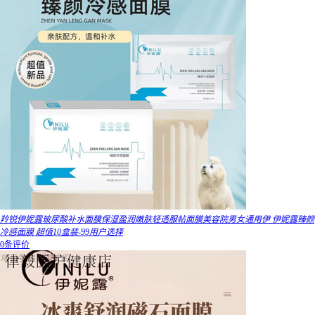
羚锐伊妮露玻尿酸补水面膜保湿盈润嫩肤轻透服帖面膜美容院男女通用伊 伊妮露臻颜
冷感面膜 超值10盒装-99用户选择
0条评价