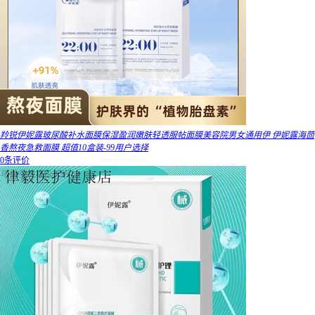
羚锐伊妮露玻尿酸补水面膜保湿盈润嫩肤轻透服帖面膜美容院男女通用伊 伊妮露海茴
香熬夜急救面膜 超值10盒装-99用户选择
0条评价