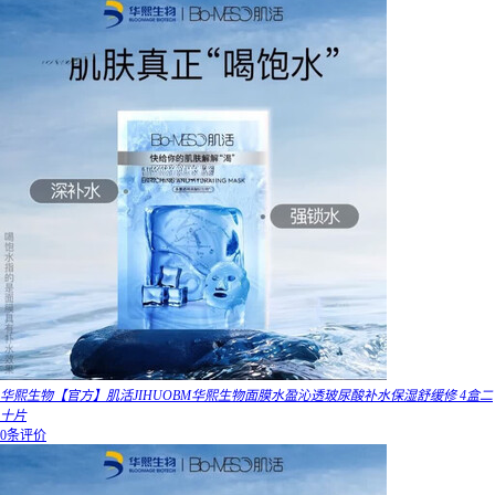
华熙生物【官方】肌活JIHUOBM华熙生物面膜水盈沁透玻尿酸补水保湿舒缓修 4盒二
十片
0条评价