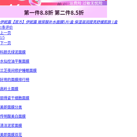
伊妮露【官方】伊妮露 玻尿酸补水面膜5片/盒 保湿滋润提亮舒缓肌肤 1盒
1条评价
上一页
1/5
下一页
科颜氏绿泥面膜
水仙控油平衡面膜
兰芝夜间修护睡眠面膜
好用的面膜排行榜
高岭土面膜
丽得姿干细胞面膜
美即面膜分类
传明酸美白面膜
清洁泥浆面膜
美即面膜双花