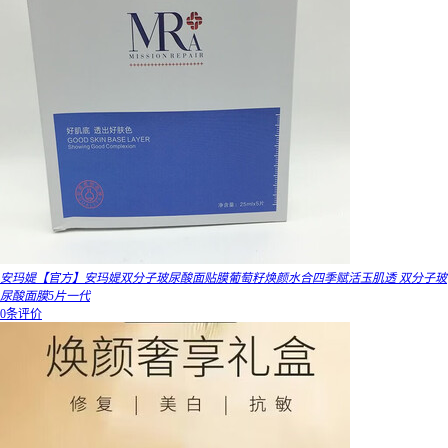
安玛媞【官方】安玛媞双分子玻尿酸面贴膜葡萄籽焕颜水合四季赋活玉肌透 双分子玻
尿酸面膜5片一代
0条评价