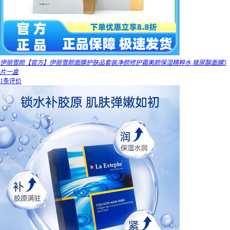
伊丽雪颜【官方】伊丽雪颜面膜护肤品套装净颜修护霜美颜保湿精粹水 玻尿酸面膜5
片一盒
1条评价