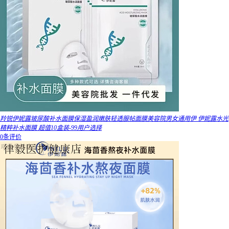
羚锐伊妮露玻尿酸补水面膜保湿盈润嫩肤轻透服帖面膜美容院男女通用伊 伊妮露水光
精粹补水面膜 超值10盒装-99用户选择
0条评价