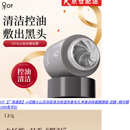
OF【厂商直配】of泥膜火山泥深层清洁保湿改善毛孔净澈涂抹面膜旗舰 泥膜+精华膜
1000条评价