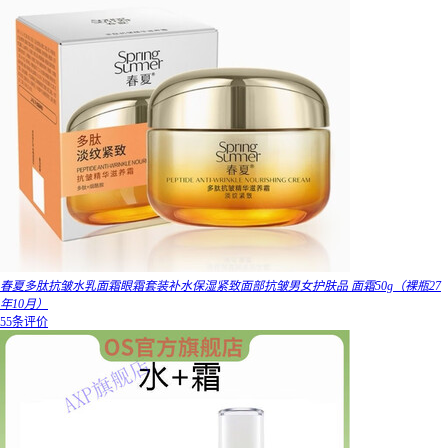
春夏多肽抗皱水乳面霜眼霜套装补水保湿紧致面部抗皱男女护肤品 面霜50g（裸瓶27
年10月）
55条评价