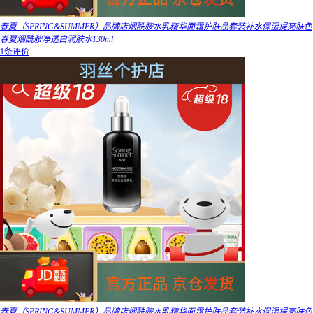
春夏（SPRING&SUMMER）品牌店烟酰胺水乳精华面霜护肤品套装补水保湿提亮肤色
春夏烟酰胺净透白润肤水130ml
1条评价
春夏（SPRING&SUMMER）品牌店烟酰胺水乳精华面霜护肤品套装补水保湿提亮肤色