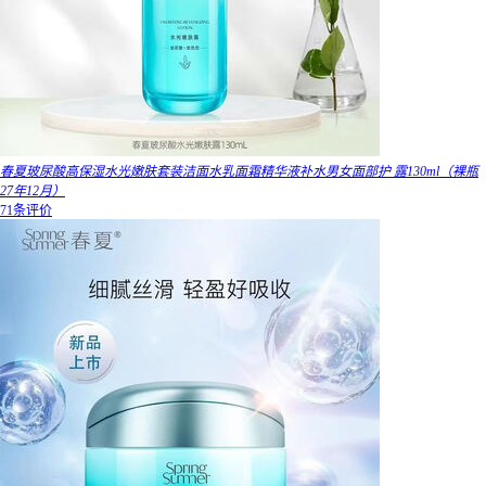
春夏玻尿酸高保湿水光嫩肤套装洁面水乳面霜精华液补水男女面部护 露130ml（裸瓶
27年12月）
71条评价