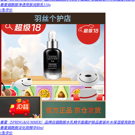
春夏烟酰胺净透亮肤润肤乳110g
1条评价
春夏（SPRING&SUMMER）品牌店烟酰胺水乳精华面霜护肤品套装补水保湿提亮肤色
春夏烟酰胺淡化斑精华40ml
1条评价