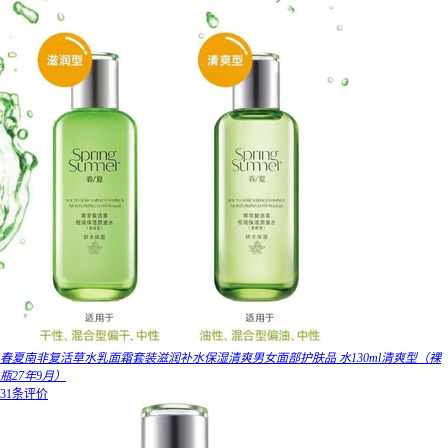
春夏南非复活草水乳面霜套装滋润补水保湿清爽男女面部护肤品 水130ml清爽型（裸
瓶27年9月）
31条评价