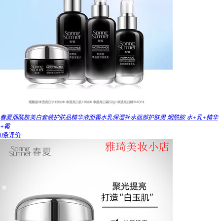
春夏烟酰胺美白套装护肤品精华液面霜水乳保湿补水面部护肤男 烟酰胺 水+乳+精华
+霜
0条评价