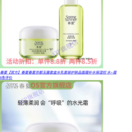
春夏【官方】春夏春夏京都玉露套盒水乳套装护肤品面霜补水保湿控 水+霜
8条评价