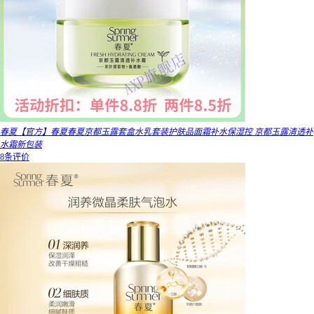
春夏【官方】春夏春夏京都玉露套盒水乳套装护肤品面霜补水保湿控 京都玉露清透补
水霜新包装
8条评价