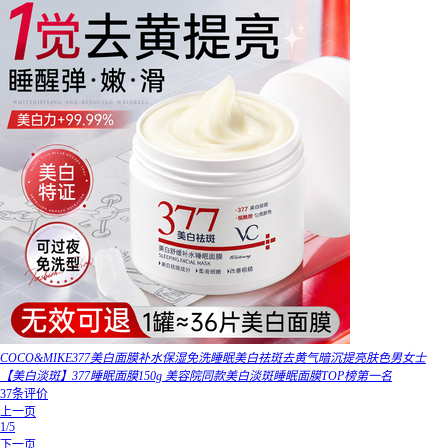
COCO&MIKE377美白面膜补水保湿免洗睡眠美白祛斑去黄气暗沉提亮肤色男女士
【美白淡斑】377睡眠面膜150g 美容院同款美白淡斑睡眠面膜TOP榜第一名
37条评价
上一页
1/5
下一页