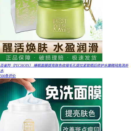
百雀羚（PECHOIN） 睡眠面膜提亮肤色收缩毛孔提拉紧致晒后修护水嫩精纯免洗补
水
500条评价