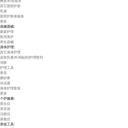
爽肤水/化妆水
其它面部护肤
乳液
面部护肤体验装
更多
保健器械:
家庭护理
医用美护
养生器械
身体护理:
其它身体护理
皮肤乳膏/外用贴剂/护理喷剂
润肤
护理工具
香皂
磨砂膏
沐浴露
身体护理套装
更多
个护健康:
黑头仪
美容器
洁面仪
蒸脸仪
美妆工具: