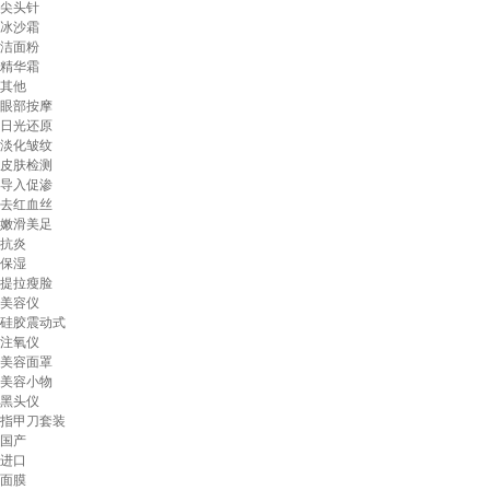
尖头针
冰沙霜
洁面粉
精华霜
其他
眼部按摩
日光还原
淡化皱纹
皮肤检测
导入促渗
去红血丝
嫩滑美足
抗炎
保湿
提拉瘦脸
美容仪
硅胶震动式
注氧仪
美容面罩
美容小物
黑头仪
指甲刀套装
国产
进口
面膜