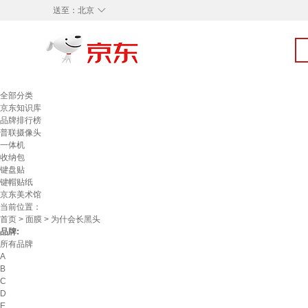
◇
送至：
北京
全部分类
京东知识库
品牌排行榜
普联摄像头
一体机
收纳包
键盘贴
键帽贴纸
京东美术馆
当前位置：
首页
>
面膜
> 为什会长黑头
品牌:
所有品牌
A
B
C
D
E