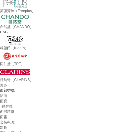
芙丽芳丝（Freeplus）
自然堂（CHANDO）
DAGO
科颜氏（Kiehl's）
同仁堂（TRT）
娇韵诗（CLARINS）
更多
面部护肤:
洁面
面膜
T区护理
面部精华
面霜
套装/礼盒
卸妆