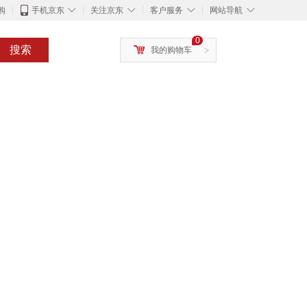
◇
◇
◇
◇
购
手机京东
关注京东
客户服务
网站导航
0
搜索
我的购物车
>