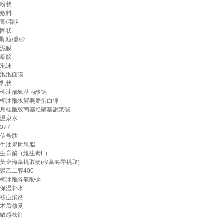
粉状
敷料
膏/霜状
固状
颗粒/磨砂
泥膜
凝胶
泡沫
泡泡面膜
乳状
椰油酰氨基丙酸钠
椰油酰水解燕麦蛋白钾
月桂酰胺丙基羟磺基甜菜碱
温泉水
377
信号肽
牛油果树果脂
生育酚（維生素E）
黃金海藻提取物(楔基海帶提取)
聚乙二醇400
椰油酰谷氨酸钠
保湿补水
祛痘消炎
术后修复
敏感祛红