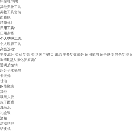
粉刺针/眉夹
其他美妆工具
美妆工具套装
面膜纸
精华棉片
日用工具:
日用杂货
个人护理工具:
个人理容工具
高级选项:
主要成分
类别
功效
类型
国产/进口
形态
主要功效成分
适用范围
适合肤质
特色功能
重组Ⅲ型人源化胶原蛋白
透明质酸钠
超分子水杨酸
卡波姆
甘油
β-葡聚糖
其他
吸黑头仪
冻干面膜
洗颜泥
礼盒装
酒精
洁肤啫哩
铲皮机