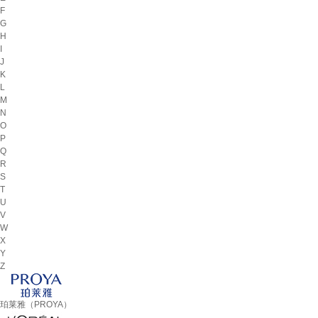
F
G
H
I
J
K
L
M
N
O
P
Q
R
S
T
U
V
W
X
Y
Z
珀莱雅（PROYA）