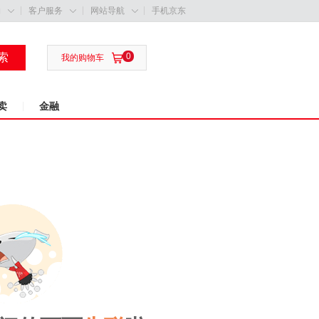
购
客户服务
网站导航
手机京东



索
0

我的购物车
卖
金融