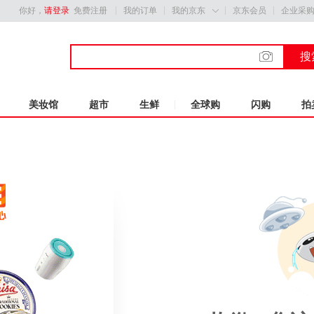
你好，
请登录
免费注册
我的订单
我的京东
京东会员
企业采

搜
美妆馆
超市
生鲜
全球购
闪购
拍