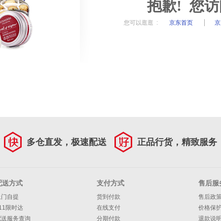
抱歉! 您
您可以逛逛 :
京东首页
京
多仓直发，极速配送
正品行货，精致服务
配送方式
支付方式
售后服
上门自提
货到付款
售后政
11限时达
在线支付
价格保
配送服务查询
分期付款
退款说